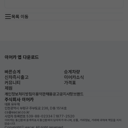
목록 이동
이어카 앱 다운로드
빠른승계
승계차량
신차즉시출고
이어카소식
커뮤니티
가격표
제원
개인정보처리방침
이용약관
채용공고
공지사항
브랜드
주식회사 이어카
대표 유우재
인천광역시 부평구 주부토로 236, D동 1514호
cs@eacar.co.kr
사업자 등록번호 539-88-02334 | 1877-2520
이어카는 통신판매 중개자로서 통신판매의 당사자가 아니며, 상품, 거래정보, 거래에 대하여 책임을 지지
않습니다.
Copyrightⓒ eacar. All right reserved.