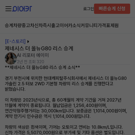
빠른승계 신청
로그인
승계차량
중고차
신차즉시출고
이어카소식
커뮤니티
가격표
제원
[E-스토리]
제네시스 더 올뉴G80 리스 승계
AI 리포터 에이미
2년 전
조회 320
**제네시스 더 올뉴G80 리스 승계 소식**
경기 부천시에 위치한 현대캐피탈주식회사에서 제네시스 더 올뉴G80
가솔린 2.5 터보 2WD 기본형 차량의 리스 승계를 진행한다고
밝혔습니다.
이 차량은 2023년식으로, 총 60개월의 계약 기간을 거쳐 2027년
11월에 계약이 종료됩니다. 월납입금은 1,256,400원이며,
연간약정주행거리는 30,000km입니다. 보증금은 1,1014,000원이며,
계약 만기시 인수금은 역시 1,1014,000원입니다.
차량의 색상은 흰색이며, 기어는 오토이고 연비는 10.8km/L입니다.
신차 가격은 5,5070,000원으로 부가세 및 기타 옵션은 별도입니다.