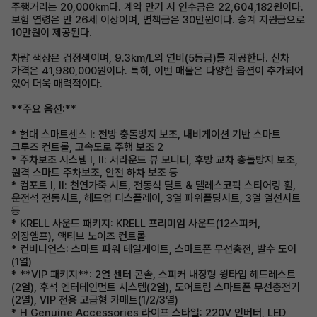
주행거리는 20,000km다. 계약 만기 시 인수금은 22,604,182원이다.
보험 연령은 만 26세 이상이며, 면책금은 30만원이다. 승계 지원금으로
10만원이 제공된다.
차량 색상은 검정색이며, 9.3km/L의 연비(5등급)를 제공한다. 신차
가격은 41,980,000원이다. 특히, 이번 매물은 다양한 옵션이 추가되어
있어 더욱 매력적이다.
**주요 옵션:**
* 현대 스마트센스 Ⅰ: 전방 충돌방지 보조, 내비게이션 기반 스마트
크루즈 컨트롤, 고속도로 주행 보조 2
* 주차보조 시스템 Ⅰ, Ⅱ: 서라운드 뷰 모니터, 후방 교차 충돌방지 보조,
원격 스마트 주차보조, 안전 하차 보조 등
* 컴포트 Ⅰ, Ⅱ: 천연가죽 시트, 전동식 틸트 & 텔레스코픽 스티어링 휠,
운전석 전동시트, 헤드업 디스플레이, 3열 파워폴딩시트, 3열 열선시트
등
* KRELL 사운드 패키지: KRELL 프리미엄 사운드(12스피커,
외장앰프), 액티브 노이즈 컨트롤
* 컨비니언스: 스마트 파워 테일게이트, 스마트폰 무선충전, 발수 도어
(1열)
* **VIP 패키지**: 2열 센터 콘솔, 스피커 내장형 윙타입 헤드레스트
(2열), 후석 엔터테인먼트 시스템(2열), 도어트림 스마트폰 무선충전기
(2열), VIP 전용 고급형 카매트(1/2/3열)
* H Genuine Accessories 라이프 스타일: 220V 인버터, LED