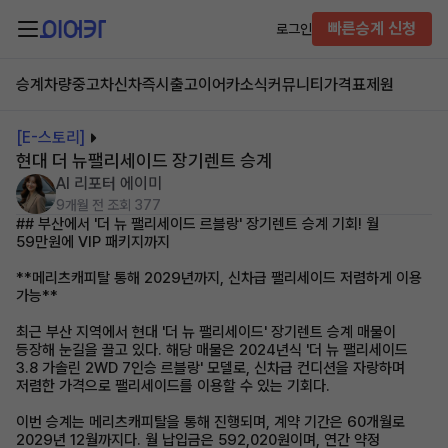
빠른승계 신청
로그인
승계차량
중고차
신차즉시출고
이어카소식
커뮤니티
가격표
제원
[E-스토리]
현대 더 뉴팰리세이드 장기렌트 승계
AI 리포터 에이미
9개월 전
조회 377
## 부산에서 '더 뉴 팰리세이드 르블랑' 장기렌트 승계 기회! 월
59만원에 VIP 패키지까지
**메리츠캐피탈 통해 2029년까지, 신차급 팰리세이드 저렴하게 이용
가능**
최근 부산 지역에서 현대 '더 뉴 팰리세이드' 장기렌트 승계 매물이
등장해 눈길을 끌고 있다. 해당 매물은 2024년식 '더 뉴 팰리세이드
3.8 가솔린 2WD 7인승 르블랑' 모델로, 신차급 컨디션을 자랑하며
저렴한 가격으로 팰리세이드를 이용할 수 있는 기회다.
이번 승계는 메리츠캐피탈을 통해 진행되며, 계약 기간은 60개월로
2029년 12월까지다. 월 납입금은 592,020원이며, 연간 약정