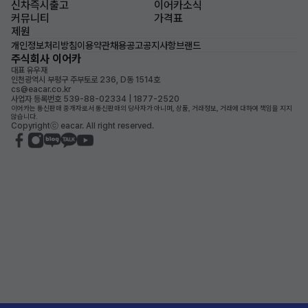
신차즉시출고
이어카소식
커뮤니티
가격표
제원
개인정보처리방침
이용약관
채용공고
공지사항
브랜드
주식회사 이어카
대표 유우재
인천광역시 부평구 주부토로 236, D동 1514호
cs@eacar.co.kr
사업자 등록번호 539-88-02334 | 1877-2520
이어카는 통신판매 중개자로서 통신판매의 당사자가 아니며, 상품, 거래정보, 거래에 대하여 책임을 지지
않습니다.
Copyrightⓒ eacar. All right reserved.