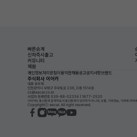
빠른승계
신차즉시출고
커뮤니티
제원
개인정보처리방침
이용약관
채용공고
공지사항
브랜드
주식회사 이어카
대표 유우재
인천광역시 부평구 주부토로 236, D동 1514호
cs@eacar.co.kr
사업자 등록번호 539-88-02334 | 1877-2520
이어카는 통신판매 중개자로서 통신판매의 당사자가 아니며, 상품, 거래정보, 거래에 대하여
Copyrightⓒ eacar. All right reserved.