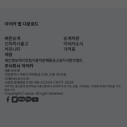
이어카 앱 다운로드
빠른승계
승계차량
신차즉시출고
이어카소식
커뮤니티
가격표
제원
개인정보처리방침
이용약관
채용공고
공지사항
브랜드
주식회사 이어카
대표 유우재
인천광역시 부평구 주부토로 236, D동 1514호
cs@eacar.co.kr
사업자 등록번호 539-88-02334 | 1877-2520
이어카는 통신판매 중개자로서 통신판매의 당사자가 아니며, 상품, 거래정보, 거래에 대하여 책임을 지지
않습니다.
Copyrightⓒ eacar. All right reserved.