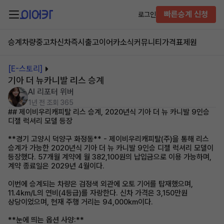
빠른승계 신청
로그인
승계차량
중고차
신차즉시출고
이어카소식
커뮤니티
가격표
제원
[E-스토리]
기아 더 뉴카니발 리스 승계
AI 리포터 위버
1년 전
조회 365
## 제이비우리캐피탈 리스 승계, 2020년식 기아 더 뉴 카니발 9인승
디젤 럭셔리 모델 등장
**경기 고양시 덕양구 화정동** - 제이비우리캐피탈(주)을 통해 리스
승계가 가능한 2020년식 기아 더 뉴 카니발 9인승 디젤 럭셔리 모델이
등장했다. 57개월 계약에 월 382,100원의 납입금으로 이용 가능하며,
계약 종료일은 2029년 4월이다.
이번에 승계되는 차량은 검정색 외관에 오토 기어를 탑재했으며,
11.4km/L의 연비(4등급)를 자랑한다. 신차 가격은 3,150만원
상당이었으며, 현재 주행 거리는 94,000km이다.
**눈에 띄는 옵션 사양:**