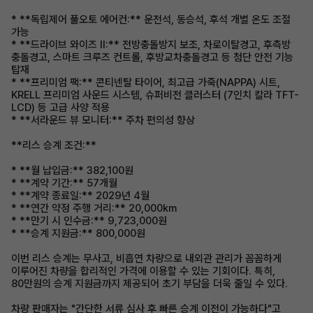
* **독립제어 풀오토 에어컨:** 운전석, 동승석, 후석 개별 온도 조절
가능
* **드라이브 와이즈 II:** 전방충돌방지 보조, 차로이탈경고, 후측방
충돌경고, 스마트 크루즈 컨트롤, 후방교차충돌경고 등 첨단 안전 기능
탑재
* **프리미엄 팩:** 콘티넨탈 타이어, 최고급 가죽(NAPPA) 시트,
KRELL 프리미엄 사운드 시스템, 슈퍼비전 클러스터 (7인치 칼라 TFT-
LCD) 등 고급 사양 적용
* **서라운드 뷰 모니터:** 주차 편의성 향상
**리스 승계 조건:**
* **월 납입금:** 382,100원
* **계약 기간:** 57개월
* **계약 종료일:** 2029년 4월
* **연간 약정 주행 거리:** 20,000km
* **만기 시 인수금:** 9,723,000원
* **승계 지원금:** 800,000원
이번 리스 승계는 무사고, 비흡연 차량으로 내외관 관리가 꼼꼼하게
이루어진 차량을 합리적인 가격에 이용할 수 있는 기회이다. 특히,
80만원의 승계 지원금까지 제공되어 초기 부담을 더욱 줄일 수 있다.
차량 판매자는 "간단한 서류 심사 후 빠른 승계 이전이 가능하다"고