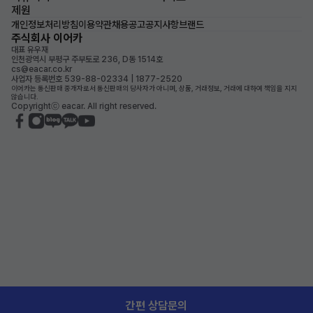
제원
개인정보처리방침
이용약관
채용공고
공지사항
브랜드
주식회사 이어카
대표 유우재
인천광역시 부평구 주부토로 236, D동 1514호
cs@eacar.co.kr
사업자 등록번호 539-88-02334 | 1877-2520
이어카는 통신판매 중개자로서 통신판매의 당사자가 아니며, 상품, 거래정보, 거래에 대하여 책임을 지지
않습니다.
Copyrightⓒ eacar. All right reserved.
간편 상담문의