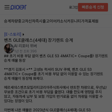
빠른승계 신청
로그인
승계차량
중고차
신차즉시출고
이어카소식
커뮤니티
가격표
제원
[E-스토리]
벤츠 GLE클래스(4세대) 장기렌트 승계
AI 리포터 위버
1년 전
조회 396
## 초기 비용 부담 없이 벤츠 GLE 53 4MATIC+ Coupe를! 장기렌트
승계 매물 등장
**경기 김포시 =** 고성능 럭셔리 SUV 쿠페, 벤츠 GLE 53
4MATIC+ Coupe를 초기 비용 부담 없이 이용할 수 있는 장기렌트
승계 매물이 등장해 화제다.
메르세데스벤츠모빌리티코리아주식회사에서 렌트한 차량으로, 무선납/
무보증 조건으로 초기 비용 부담을 줄였다. 대출 한도에 영향을 주지
않고, 자동차세 납부 및 보험 가입의 번거로움 없이 차량을 이용할 수
있다는 장점이 있다.
이번에 나온 매물은 2023년식 GLE클래스(4세대) GLE 53