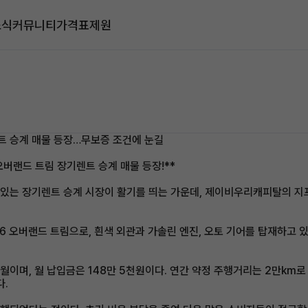
소식
커뮤니티
가격표
제원
렌트 승계 매물 등장…무보증 조건에 눈길
오버랜드 트림 장기렌트 승계 매물 등장!**
 있는 장기렌트 승계 시장이 활기를 띄는 가운데, 제이비우리캐피탈의 지프
.6 오버랜드 트림으로, 흰색 외관과 가솔린 엔진, 오토 기어를 탑재하고 
1월이며, 월 납입금은 148만 5천원이다. 연간 약정 주행거리는 2만km로
다.