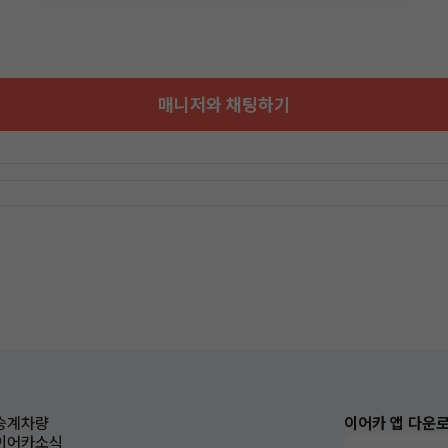
매니저와 채팅하기
승계차량
이어카 앱 다운
이어카소식