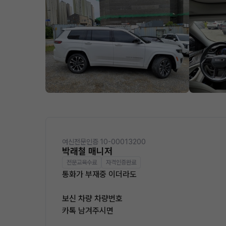
여신전문인증 10-00013200
박래철 매니저
전문교육수료
자격인증완료
통화가 부재중 이더라도
보신 차량 차량번호
카톡 남겨주시면