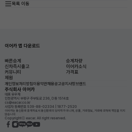
목록 이동
이어카 앱 다운로드
빠른승계
승계차량
신차즉시출고
이어카소식
커뮤니티
가격표
제원
개인정보처리방침
이용약관
채용공고
공지사항
브랜드
주식회사 이어카
대표 유우재
인천광역시 부평구 주부토로 236, D동 1514호
cs@eacar.co.kr
사업자 등록번호 539-88-02334 | 1877-2520
이어카는 통신판매 중개자로서 통신판매의 당사자가 아니며, 상품, 거래정보, 거래에 대하여 책임을 지지
않습니다.
Copyrightⓒ eacar. All right reserved.