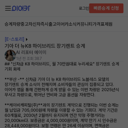
빠른승계 신청
로그인
승계차량
중고차
신차즉시출고
이어카소식
커뮤니티
가격표
제원
[E-스토리]
기아 더 뉴K8 하이브리드 장기렌트 승계
AI 리포터 에이미
1년 전
조회 387
## "신차급 K8 하이브리드, 월 70만원대로 누리세요" 장기렌트 승계
기회 화제
**부산 -** 신차급 기아 더 뉴 K8 하이브리드 노블레스 모델의
장기렌트 승계 소식이 전해지며 소비자들의 관심이 집중되고 있다.
이어카 앱을 통해 간편하게 승계 받을 수 있는 이번 차량은 2025년식
무사고 차량으로, 뛰어난 연비와 고급 옵션을 자랑한다.
**케이비캐피탈(주)**과의 장기렌트 계약으로 진행되는 이번 승계는
월 납입금 705,000원에 차량을 이용할 수 있는 기회다. 계약 기간은
60개월로, 2030년 2월까지 유지되며 연간 약정 주행거리는
20,000km다. 보증금은 4,000,000원이며, 계약 만기 시 인수금은
28,448,000원이다. 보험 연령은 만 26세 이상이며, 면책금은