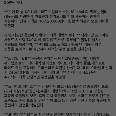
30만원이다.
**기아 더 뉴 K8 하이브리드 노블레스**는 18.1km/L의 뛰어난 연비
(1등급)를 자랑하며, 가솔린과 전기모터를 함께 사용하는 친환경
차량이다. 신차 가격은 46,520,000원이며, 블랙 색상과 오토 기어를
갖췄다.
특히, 다양한 옵션이 탑재되어 더욱 매력적이다. **메리디안 프리미엄
사운드 시스템(14스피커, 외장앰프)**은 풍부하고 몰입감 넘치는
사운드를 제공하며, **액티브 로드 노이즈 컨트롤** 기능은 외부
소음을 효과적으로 차단하여 쾌적한 주행 환경을 선사한다.
**스타일 I & II** 옵션은 순차점등 턴시그널램프(리어), 지능형
헤드램프(IFS), 다이내믹 앰비언트 라이트, 다이내믹 웰컴/에스코트
라이트 등을 포함하여 고급스러운 외관을 완성한다. 특히, 스타일 II 선택
시 245/40 R19 미쉐린 타이어와 프리뷰 전자제어 서스펜션이
추가되어 더욱 안정적인 주행감을 제공한다.
**드라이브 와이즈** 첨단 운전자 보조 시스템은 전방 충돌방지 보조
(교차 차량/측방 접근차/추월시 대향차/회피 조향 보조 기능 포함),
후측방 충돌방지 보조, 후방 교차 충돌방지 보조, 스마트 크루즈 컨트롤,
고속도로 주행 보조 2, 안전 하차 보조 등 다양한 안전 기능을 제공하여
운전자의 안전을 책임진다.
**프리미엄** 옵션은 후면 전동 선커튼, 뒷좌석 다기능 센터 암레스트,