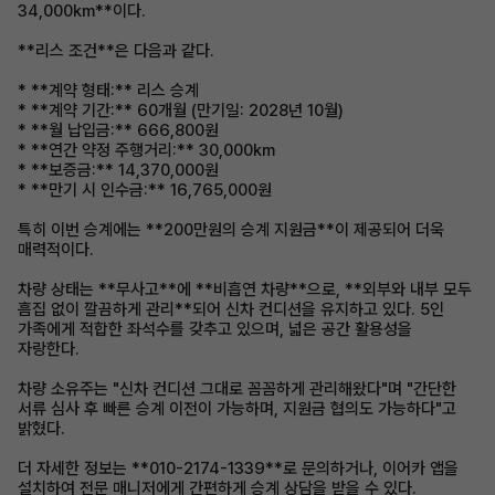
34,000km**이다.
**리스 조건**은 다음과 같다.
* **계약 형태:** 리스 승계
* **계약 기간:** 60개월 (만기일: 2028년 10월)
* **월 납입금:** 666,800원
* **연간 약정 주행거리:** 30,000km
* **보증금:** 14,370,000원
* **만기 시 인수금:** 16,765,000원
특히 이번 승계에는 **200만원의 승계 지원금**이 제공되어 더욱
매력적이다.
차량 상태는 **무사고**에 **비흡연 차량**으로, **외부와 내부 모두
흠집 없이 깔끔하게 관리**되어 신차 컨디션을 유지하고 있다. 5인
가족에게 적합한 좌석수를 갖추고 있으며, 넓은 공간 활용성을
자랑한다.
차량 소유주는 "신차 컨디션 그대로 꼼꼼하게 관리해왔다"며 "간단한
서류 심사 후 빠른 승계 이전이 가능하며, 지원금 협의도 가능하다"고
밝혔다.
더 자세한 정보는 **010-2174-1339**로 문의하거나, 이어카 앱을
설치하여 전문 매니저에게 간편하게 승계 상담을 받을 수 있다.