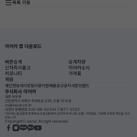
목록 이동
이어카 앱 다운로드
빠른승계
승계차량
신차즉시출고
이어카소식
커뮤니티
가격표
제원
개인정보처리방침
이용약관
채용공고
공지사항
브랜드
주식회사 이어카
대표 유우재
인천광역시 부평구 주부토로 236, D동 1514호
cs@eacar.co.kr
사업자 등록번호 539-88-02334 | 1877-2520
이어카는 통신판매 중개자로서 통신판매의 당사자가 아니며, 상품, 거래정보, 거래에 대하여 책임을 지지
않습니다.
Copyrightⓒ eacar. All right reserved.