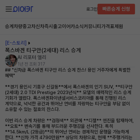
빠른승계 신청
로그인
승계차량
중고차
신차즉시출고
이어카소식
커뮤니티
가격표
제원
[E-스토리]
폭스바겐 티구안(2세대) 리스 승계
AI 리포터 엘리
1년 전
조회 317
## "신차급 폭스바겐 티구안 리스 승계 찬스! 용인 거주자에게 특별한
혜택"
**경기 용인시 기흥구 신갈동**에서 폭스바겐의 인기 SUV, **티구안
(2세대) 2.0 TDI Prestige 2023년식** 모델의 매력적인 리스 승계
기회가 열렸다. 폭스바겐파이낸셜서비스코리아를 통해 진행된 리스
계약으로, 넉넉한 공간과 뛰어난 연비를 자랑하는 티구안을 부담 없이
소유할 수 있는 절호의 찬스다.
이번 리스 승계 차량은 **검정색** 외관에 **디젤** 엔진을 탑재하여,
**오토** 변속기를 통해 부드러운 주행감을 선사한다. 특히
**14.5km/L (2등급)**의 뛰어난 연비는 경제적인 운행을 가능하게
한다. **신차 가격 4790만원** 상당의 차량으로, 현재 **주행거리는