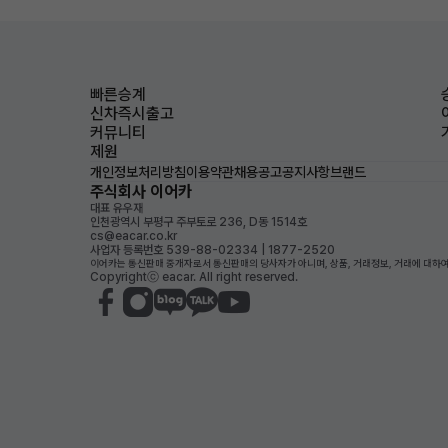
빠른승계
신차즉시출고
커뮤니티
제원
개인정보처리방침
이용약관
채용공고
공지사항
브랜드
주식회사 이어카
대표 유우재
인천광역시 부평구 주부토로 236, D동 1514호
cs@eacar.co.kr
사업자 등록번호 539-88-02334 | 1877-2520
이어카는 통신판매 중개자로서 통신판매의 당사자가 아니며, 상품, 거래정보, 거래에 대하여
Copyrightⓒ eacar. All right reserved.