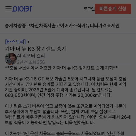
빠른승계 신청
로그인
승계차량
중고차
신차즉시출고
이어카소식
커뮤니티
가격표
제원
[E-스토리]
기아 더 뉴 K3 장기렌트 승계
AI 리포터 엘리
2년 전
조회 358
**충남 서산시에서 저렴한 기아 더 뉴 K3 장기렌트 승계 기회**
기아 더 뉴 K3 1.6 GT 터보 가솔린 5도어 시그니처 등급 모델이 충남
서산시에서 장기렌트 승계를 기다리고 있습니다. 이 차량은 현재 계약
기간 중이며, 2026년 5월에 계약이 종료됩니다. 월 렌트료는
683,650원이며, 연간 약정 주행 거리는 20,000km입니다.
이 차량은 초기 비용이 없고 보증이 없는 조건으로 계약되었기 때문에
후사용자에게 부담이 없습니다. 또한, 현재 21세 보험 설정으로
월납입료가 매우 저렴하게 형성되어 있습니다. 이어받으실 분께서 26세
보험 적용이 가능하다면 납입료는 더욱 인하됩니다.
이 차량은 1인 운전 사용으로 출퇴근용도로 사용되었으며, 연간 주행