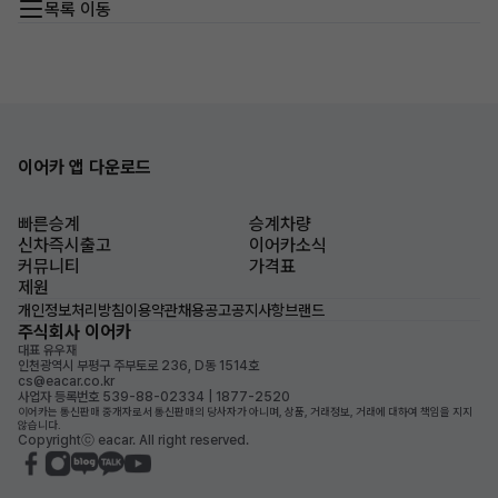
목록 이동
이어카 앱 다운로드
빠른승계
승계차량
신차즉시출고
이어카소식
커뮤니티
가격표
제원
개인정보처리방침
이용약관
채용공고
공지사항
브랜드
주식회사 이어카
대표 유우재
인천광역시 부평구 주부토로 236, D동 1514호
cs@eacar.co.kr
사업자 등록번호 539-88-02334 | 1877-2520
이어카는 통신판매 중개자로서 통신판매의 당사자가 아니며, 상품, 거래정보, 거래에 대하여 책임을 지지
않습니다.
Copyrightⓒ eacar. All right reserved.