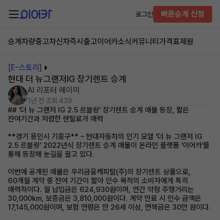
빠른승계 신청
로그인
승계차량
중고차
신차즉시출고
이어카소식
커뮤니티
가격표
제원
[E-스토리]
현대 더 뉴그랜저IG 장기렌트 승계
AI 리포터 에이미
1년 전
조회 439
## '더 뉴 그랜저 IG 2.5 르블랑' 장기렌트 승계 매물 등장, 짧은
잔여기간과 저렴한 렌탈료가 매력
**경기 용인시 기흥구** – 현대자동차의 인기 모델 '더 뉴 그랜저 IG
2.5 르블랑' 2022년식 장기렌트 승계 매물이 온라인 플랫폼 '이어카'를
통해 등장해 눈길을 끌고 있다.
이번에 공개된 매물은 우리금융캐피탈(주)의 장기렌트 상품으로,
60개월 계약 중 잔여 기간이 짧아 인수 목적의 소비자에게 특히
매력적이다. 월 납입금은 624,930원이며, 연간 약정 주행거리는
30,000km, 보증금은 3,810,000원이다. 계약 만료 시 인수 금액은
17,145,000원이며, 보험 연령은 만 26세 이상, 면책금은 30만 원이다.