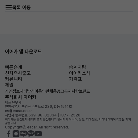
목록 이동
이어카 앱 다운로드
빠른승계
승계차량
신차즉시출고
이어카소식
커뮤니티
가격표
제원
개인정보처리방침
이용약관
채용공고
공지사항
브랜드
주식회사 이어카
대표 유우재
인천광역시 부평구 주부토로 236, D동 1514호
cs@eacar.co.kr
사업자 등록번호 539-88-02334 | 1877-2520
이어카는 통신판매 중개자로서 통신판매의 당사자가 아니며, 상품, 거래정보, 거래에 대하여 책임을 지지
않습니다.
Copyrightⓒ eacar. All right reserved.