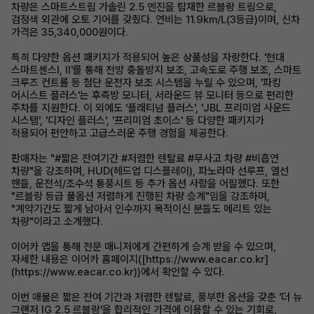
차량은 스마트스트림 가솔린 2.5 엔진을 탑재한 르블랑 트림으로,
검정색 외관에 오토 기어를 갖췄다. 연비는 11.9km/L(3등급)이며, 신차
가격은 35,340,000원이다.
특히 다양한 옵션 패키지가 적용되어 높은 상품성을 자랑한다. '현대
스마트센스Ⅰ, Ⅱ'를 통해 전방 충돌방지 보조, 고속도로 주행 보조, 스마트
크루즈 컨트롤 등 첨단 운전자 보조 시스템을 누릴 수 있으며, '파킹
어시스트 플러스'는 후측방 모니터, 서라운드 뷰 모니터 등으로 편리한
주차를 지원한다. 이 외에도 '플래티넘 플러스', 'JBL 프리미엄 사운드
시스템', '디자인 플러스', '프리미엄 초이스' 등 다양한 패키지가
적용되어 편안하고 고급스러운 주행 경험을 제공한다.
판매자는 "#짧은 잔여기간 #저렴한 렌탈료 #무사고 차량 #비흡연
차량"을 강조하며, HUD(헤드업 디스플레이), 파노라마 선루프, 열선
핸들, 운전석/조수석 통풍시트 등 추가 옵션 사항을 어필했다. 또한
"르블랑 등급 풀옵션 저렴하게 진행된 차량 승계"임을 강조하며,
"계약기간도 짧게 남아서 인수까지 목적이신 분들도 메리트 있는
차량"이라고 소개했다.
이어카 앱을 통해 전문 매니저에게 간편하게 승계 받을 수 있으며,
자세한 내용은 이어카 홈페이지([https://www.eacar.co.kr]
(https://www.eacar.co.kr))에서 확인할 수 있다.
이번 매물은 짧은 잔여 기간과 저렴한 렌탈료, 풍부한 옵션을 갖춘 '더 뉴
그랜저 IG 2.5 르블랑'을 합리적인 가격에 이용할 수 있는 기회로,