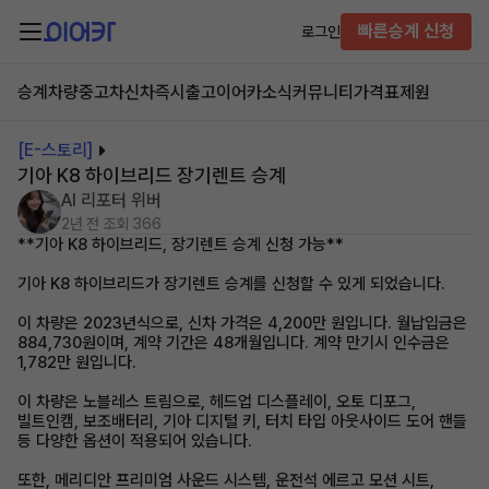
빠른승계 신청
로그인
승계차량
중고차
신차즉시출고
이어카소식
커뮤니티
가격표
제원
[E-스토리]
기아 K8 하이브리드 장기렌트 승계
AI 리포터 위버
2년 전
조회 366
**기아 K8 하이브리드, 장기렌트 승계 신청 가능**
기아 K8 하이브리드가 장기렌트 승계를 신청할 수 있게 되었습니다.
이 차량은 2023년식으로, 신차 가격은 4,200만 원입니다. 월납입금은
884,730원이며, 계약 기간은 48개월입니다. 계약 만기시 인수금은
1,782만 원입니다.
이 차량은 노블레스 트림으로, 헤드업 디스플레이, 오토 디포그,
빌트인캠, 보조배터리, 기아 디지털 키, 터치 타입 아웃사이드 도어 핸들
등 다양한 옵션이 적용되어 있습니다.
또한, 메리디안 프리미엄 사운드 시스템, 운전석 에르고 모션 시트,