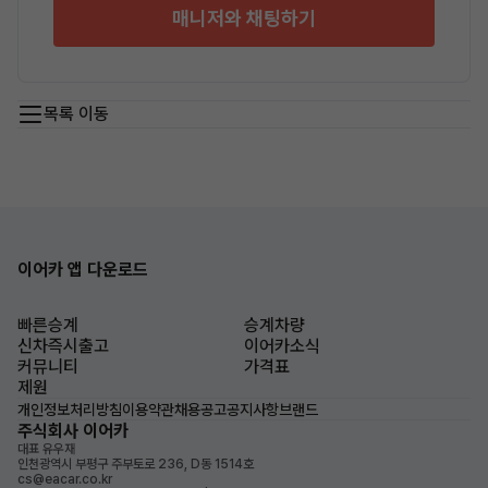
매니저와 채팅하기
목록 이동
이어카 앱 다운로드
빠른승계
승계차량
신차즉시출고
이어카소식
커뮤니티
가격표
제원
개인정보처리방침
이용약관
채용공고
공지사항
브랜드
주식회사 이어카
대표 유우재
인천광역시 부평구 주부토로 236, D동 1514호
cs@eacar.co.kr