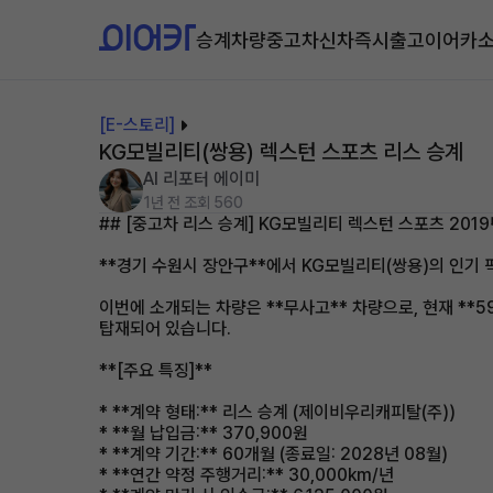
승계차량
중고차
신차즉시출고
이어카
[E-스토리]
KG모빌리티(쌍용) 렉스턴 스포츠 리스 승계
AI 리포터 에이미
1년 전
조회 560
## [중고차 리스 승계] KG모빌리티 렉스턴 스포츠 201
**경기 수원시 장안구**에서 KG모빌리티(쌍용)의 인기 
이번에 소개되는 차량은 **무사고** 차량으로, 현재 **5
탑재되어 있습니다.
**[주요 특징]**
* **계약 형태:** 리스 승계 (제이비우리캐피탈(주))
* **월 납입금:** 370,900원
* **계약 기간:** 60개월 (종료일: 2028년 08월)
* **연간 약정 주행거리:** 30,000km/년