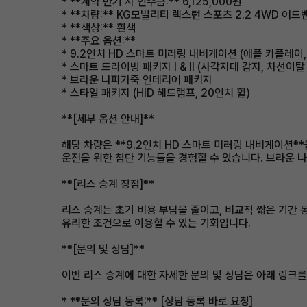
* **계약 만기 시 인수금:** 6,125,000원
* **차량:** KG모빌리티 렉스턴 스포츠 2.2 4WD 어드벤
* **색상:** 흰색
* **주요 옵션:**
* 9.2인치 HD 스마트 미러링 내비게이션 (애플 카플레이,
* 스마트 드라이빙 패키지 I & II (사각지대 감지, 차선이탈
* 브라운 나파가죽 인테리어 패키지
* 스타일 패키지 (HID 헤드램프, 20인치 휠)
**[세부 옵션 안내]**
해당 차량은 **9.2인치 HD 스마트 미러링 내비게이션**을
운전을 위한 첨단 기능들을 경험할 수 있습니다. 브라운 
**[리스 승계 장점]**
리스 승계는 초기 비용 부담을 줄이고, 비교적 짧은 기간
유리한 조건으로 이용할 수 있는 기회입니다.
**[문의 및 상담]**
이번 리스 승계에 대한 자세한 문의 및 상담은 아래 링크를
* **문의 상담 등록:** [상담 등록 바로 요청]