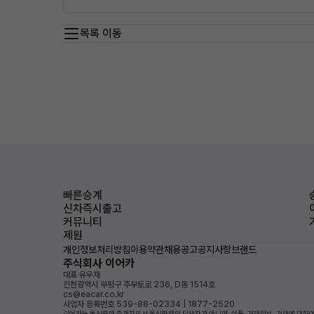
목록 이동
빠른승계
신차즉시출고
커뮤니티
제원
개인정보처리방침
이용약관
채용공고
공지사항
브랜드
주식회사 이어카
대표 유우재
인천광역시 부평구 주부토로 236, D동 1514호
cs@eacar.co.kr
사업자 등록번호 539-88-02334 | 1877-2520
이어카는 통신판매 중개자로서 통신판매의 당사자가 아니며, 상품, 거래정보, 거래에 대하여