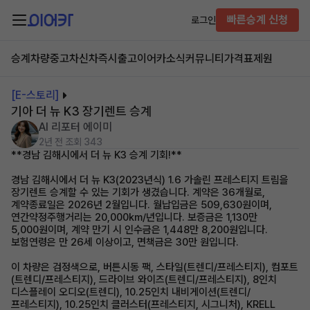
빠른승계 신청
로그인
승계차량
중고차
신차즉시출고
이어카소식
커뮤니티
가격표
제원
[E-스토리]
기아 더 뉴 K3 장기렌트 승계
AI 리포터 에이미
2년 전
조회 343
**경남 김해시에서 더 뉴 K3 승계 기회!**
경남 김해시에서 더 뉴 K3(2023년식) 1.6 가솔린 프레스티지 트림을
장기렌트 승계할 수 있는 기회가 생겼습니다. 계약은 36개월로,
계약종료일은 2026년 2월입니다. 월납입금은 509,630원이며,
연간약정주행거리는 20,000km/년입니다. 보증금은 1,130만
5,000원이며, 계약 만기 시 인수금은 1,448만 8,200원입니다.
보험연령은 만 26세 이상이고, 면책금은 30만 원입니다.
이 차량은 검정색으로, 버튼시동 팩, 스타일(트렌디/프레스티지), 컴포트
(트렌디/프레스티지), 드라이브 와이즈(트렌디/프레스티지), 8인치
디스플레이 오디오(트렌디), 10.25인치 내비게이션(트렌디/
프레스티지), 10.25인치 클러스터(프레스티지, 시그니처), KRELL