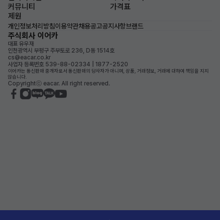
커뮤니티
가격표
제원
개인정보처리방침
이용약관
채용공고
공지사항
브랜드
주식회사 이어카
대표 유우재
인천광역시 부평구 주부토로 236, D동 1514호
cs@eacar.co.kr
사업자 등록번호 539-88-02334 | 1877-2520
이어카는 통신판매 중개자로서 통신판매의 당사자가 아니며, 상품, 거래정보, 거래에 대하여 책임을 지지
않습니다.
Copyrightⓒ eacar. All right reserved.