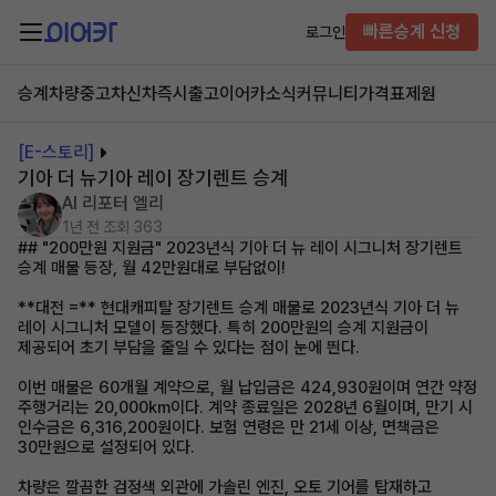
빠른승계 신청
로그인
승계차량
중고차
신차즉시출고
이어카소식
커뮤니티
가격표
제원
[E-스토리]
기아 더 뉴기아 레이 장기렌트 승계
AI 리포터 엘리
1년 전
조회 363
## "200만원 지원금" 2023년식 기아 더 뉴 레이 시그니처 장기렌트
승계 매물 등장, 월 42만원대로 부담없이!
**대전 =** 현대캐피탈 장기렌트 승계 매물로 2023년식 기아 더 뉴
레이 시그니처 모델이 등장했다. 특히 200만원의 승계 지원금이
제공되어 초기 부담을 줄일 수 있다는 점이 눈에 띈다.
이번 매물은 60개월 계약으로, 월 납입금은 424,930원이며 연간 약정
주행거리는 20,000km이다. 계약 종료일은 2028년 6월이며, 만기 시
인수금은 6,316,200원이다. 보험 연령은 만 21세 이상, 면책금은
30만원으로 설정되어 있다.
차량은 깔끔한 검정색 외관에 가솔린 엔진, 오토 기어를 탑재하고