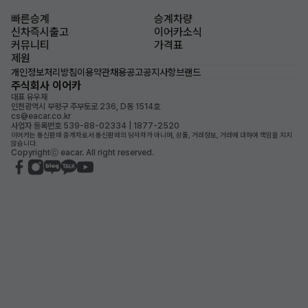
빠른승계
승계차량
신차즉시출고
이어카소식
커뮤니티
가격표
제원
개인정보처리방침
이용약관
채용공고
공지사항
브랜드
주식회사 이어카
대표 유우재
인천광역시 부평구 주부토로 236, D동 1514호
cs@eacar.co.kr
사업자 등록번호 539-88-02334 | 1877-2520
이어카는 통신판매 중개자로서 통신판매의 당사자가 아니며, 상품, 거래정보, 거래에 대하여 책임을 지지
않습니다.
Copyrightⓒ eacar. All right reserved.