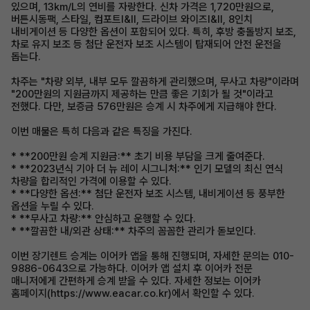
있으며, 13km/L의 연비를 자랑한다. 신차 가격은 1,720만원으로,
버튼시동팩, 스타일, 컴포트Ⅰ&Ⅱ, 드라이브 와이즈Ⅰ&Ⅱ, 8인치
내비게이션 등 다양한 옵션이 포함되어 있다. 특히, 후방 충돌방지 보조,
차로 유지 보조 등 첨단 운전자 보조 시스템이 탑재되어 안전 운전을
돕는다.
차주는 "차량 외부, 내부 모두 깔끔하게 관리했으며, 무사고 차량"이라며
"200만원의 지원금까지 제공하는 만큼 좋은 기회가 될 것"이라고
전했다. 다만, 보증금 576만원은 승계 시 차주에게 지급해야 한다.
이번 매물은 특히 다음과 같은 특징을 가진다.
* **200만원 승계 지원금:** 초기 비용 부담을 크게 줄여준다.
* **2023년식 기아 더 뉴 레이 시그니처:** 인기 모델의 최신 연식
차량을 합리적인 가격에 이용할 수 있다.
* **다양한 옵션:** 첨단 운전자 보조 시스템, 내비게이션 등 풍부한
옵션을 누릴 수 있다.
* **무사고 차량:** 안심하고 운행할 수 있다.
* **깔끔한 내/외관 상태:** 차주의 꼼꼼한 관리가 돋보인다.
이번 장기렌트 승계는 이어카 앱을 통해 진행되며, 자세한 문의는 010-
9886-0643으로 가능하다. 이어카 앱 설치 후 이어카 전문
매니저에게 간편하게 승계 받을 수 있다. 자세한 정보는 이어카
홈페이지(https://www.eacar.co.kr)에서 확인할 수 있다.