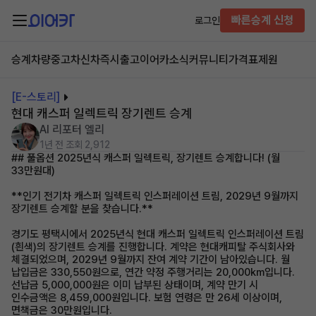
빠른승계 신청
로그인
승계차량
중고차
신차즉시출고
이어카소식
커뮤니티
가격표
제원
[E-스토리]
현대 캐스퍼 일렉트릭 장기렌트 승계
AI 리포터 엘리
1년 전
조회 2,912
## 풀옵션 2025년식 캐스퍼 일렉트릭, 장기렌트 승계합니다! (월
33만원대)
**인기 전기차 캐스퍼 일렉트릭 인스퍼레이션 트림, 2029년 9월까지
장기렌트 승계할 분을 찾습니다.**
경기도 평택시에서 2025년식 현대 캐스퍼 일렉트릭 인스퍼레이션 트림
(흰색)의 장기렌트 승계를 진행합니다. 계약은 현대캐피탈 주식회사와
체결되었으며, 2029년 9월까지 잔여 계약 기간이 남아있습니다. 월
납입금은 330,550원으로, 연간 약정 주행거리는 20,000km입니다.
선납금 5,000,000원은 이미 납부된 상태이며, 계약 만기 시
인수금액은 8,459,000원입니다. 보험 연령은 만 26세 이상이며,
면책금은 30만원입니다.