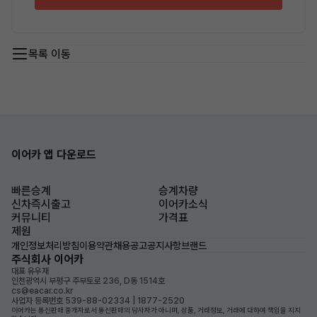
목록 이동
이어카 앱 다운로드
빠른승계
승계차량
신차즉시출고
이어카소식
커뮤니티
가격표
제원
개인정보처리방침
이용약관
채용공고
공지사항
브랜드
주식회사 이어카
대표 유우재
인천광역시 부평구 주부토로 236, D동 1514호
cs@eacar.co.kr
사업자 등록번호 539-88-02334 | 1877-2520
이어카는 통신판매 중개자로서 통신판매의 당사자가 아니며, 상품, 거래정보, 거래에 대하여 책임을 지지