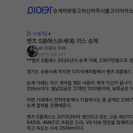
승계차량
중고차
신차즉시출고
이어카
[E-스토리]
벤츠 S클래스(6세대) 리스 승계
AI 리포터 위버
2년 전
조회 337
**벤츠 S클래스 2020년식 승계 거래, 2367만원으로 성
경기도 수원시에 위치한 디지비캐피탈에서 벤츠 S클래스 
승계 거래는 리스 계약을 맺은 사람이 계약 기간이 끝나기 
2만km이다. 월납입금은 278만 1100원이며, 보증금은 1
이번 거래에서 전차주분께서 지원하시는 총 금액은 2367
승계 절차를 진행해준다.
벤츠 S클래스는 2013년부터 생산되고 있는 고급 세단이다
S450L 4MATIC 트림은 3.0L V6 터보 엔진을 탑재
최고 속도는 시속 250km이다.