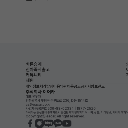
빠른승계
신차즉시출고
커뮤니티
제원
개인정보처리방침
이용약관
채용공고
공지사항
브랜드
주식회사 이어카
대표 유우재
인천광역시 부평구 주부토로 236, D동 1514호
cs@eacar.co.kr
사업자 등록번호 539-88-02334 | 1877-2520
이어카는 통신판매 중개자로서 통신판매의 당사자가 아니며, 상품, 거래정보, 거래에 대하여
Copyrightⓒ eacar. All right reserved.