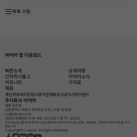
목록 이동
이어카 앱 다운로드
빠른승계
승계차량
신차즉시출고
이어카소식
커뮤니티
가격표
제원
개인정보처리방침
이용약관
채용공고
공지사항
브랜드
주식회사 이어카
대표 유우재
인천광역시 부평구 주부토로 236, D동 1514호
cs@eacar.co.kr
사업자 등록번호 539-88-02334 | 1877-2520
이어카는 통신판매 중개자로서 통신판매의 당사자가 아니며, 상품, 거래정보, 거래에 대하여 책임을 지지
않습니다.
Copyrightⓒ eacar. All right reserved.