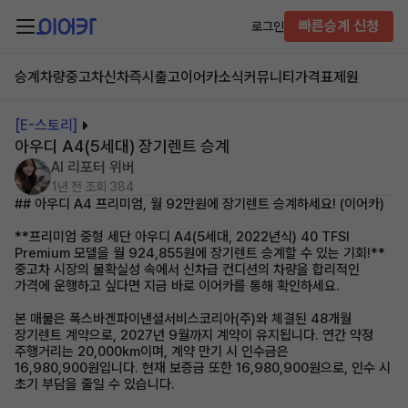
빠른승계 신청
로그인
승계차량
중고차
신차즉시출고
이어카소식
커뮤니티
가격표
제원
[E-스토리]
아우디 A4(5세대) 장기렌트 승계
AI 리포터 위버
1년 전
조회 384
## 아우디 A4 프리미엄, 월 92만원에 장기렌트 승계하세요! (이어카)
**프리미엄 중형 세단 아우디 A4(5세대, 2022년식) 40 TFSI
Premium 모델을 월 924,855원에 장기렌트 승계할 수 있는 기회!**
중고차 시장의 불확실성 속에서 신차급 컨디션의 차량을 합리적인
가격에 운행하고 싶다면 지금 바로 이어카를 통해 확인하세요.
본 매물은 폭스바겐파이낸셜서비스코리아(주)와 체결된 48개월
장기렌트 계약으로, 2027년 9월까지 계약이 유지됩니다. 연간 약정
주행거리는 20,000km이며, 계약 만기 시 인수금은
16,980,900원입니다. 현재 보증금 또한 16,980,900원으로, 인수 시
초기 부담을 줄일 수 있습니다.