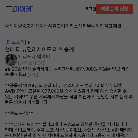
빠른승계 신청
로그인
승계차량
중고차
신차즉시출고
이어카소식
커뮤니티
가격표
제원
[E-스토리]
현대 더 뉴팰리세이드 리스 승계
AI 리포터 에이미
1년 전
조회 345
## 2024년식 팰리세이드 캘리그래피, 677,000원 지원금 받고 리스
승계하세요! (부산)
**풀옵션 2024년식 현대 더 뉴 팰리세이드 캘리그래피 2.2 디젤
AWD 7인승 모델을 677,000원 승계 지원금과 함께 리스 승계할 수
있는 기회!** 부산 지역에서 차량을 직접 확인하고, 간단한 서류 심사 후
빠른 승계가 가능합니다.
**주요 특징:**
* **최상위 트림:** 캘리그래피 트림으로 풍부한 옵션을 자랑합니다.
현대 스마트센스, 주차 보조 시스템, KRELL 사운드 시스템, VIP 패키지
등 다양한 편의 및 안전 사양이 포함되어 있습니다. (옵션 상세 내용은