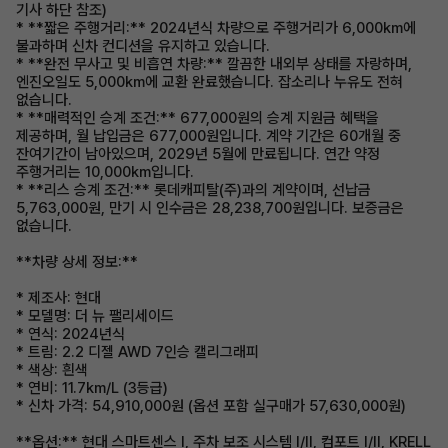
기사 하단 참조)
* **짧은 주행거리:** 2024년식 차량으로 주행거리가 6,000km에
불과하며 신차 컨디션을 유지하고 있습니다.
* **완전 무사고 및 비흡연 차량:** 깔끔한 내외부 상태를 자랑하며,
엔진오일도 5,000km에 교환 완료했습니다. 잡소리나 누유도 전혀
없습니다.
* **매력적인 승계 조건:** 677,000원의 승계 지원금 혜택을
제공하며, 월 납입금은 677,000원입니다. 계약 기간은 60개월 중
잔여기간이 남아있으며, 2029년 5월에 만료됩니다. 연간 약정
주행거리는 10,000km입니다.
* **리스 승계 조건:** 롯데캐피탈(주)과의 계약이며, 선납금
5,763,000원, 만기 시 인수금은 28,238,700원입니다. 보증금은
없습니다.
**차량 상세 정보:**
* 제조사: 현대
* 모델명: 더 뉴 팰리세이드
* 연식: 2024년식
* 트림: 2.2 디젤 AWD 7인승 캘리그래피
* 색상: 흰색
* 연비: 11.7km/L (3등급)
* 신차 가격: 54,910,000원 (옵션 포함 실구매가 57,630,000원)
**옵션:** 현대 스마트센스 I, 주차 보조 시스템 I/II, 컴포트 I/II, KRELL