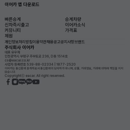
이어카 앱 다운로드
빠른승계
승계차량
신차즉시출고
이어카소식
커뮤니티
가격표
제원
개인정보처리방침
이용약관
채용공고
공지사항
브랜드
주식회사 이어카
대표 유우재
인천광역시 부평구 주부토로 236, D동 1514호
cs@eacar.co.kr
사업자 등록번호 539-88-02334 | 1877-2520
이어카는 통신판매 중개자로서 통신판매의 당사자가 아니며, 상품, 거래정보, 거래에 대하여 책임을 지지
않습니다.
Copyrightⓒ eacar. All right reserved.