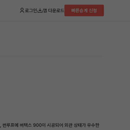
로그인
앱 다운로드
빠른승계 신청
면, 썬루프에 버텍스 900이 시공되어 외관 상태가 우수한