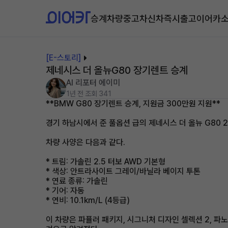
승계차량
중고차
신차즉시출고
이어카
[E-스토리]
제네시스 더 올뉴G80 장기렌트 승계
AI 리포터 에이미
1년 전
조회 341
**BMW G80 장기렌트 승계, 지원금 300만원 지원**
경기 하남시에서 준 풀옵션 급의 제네시스 더 올뉴 G80 
차량 사양은 다음과 같다.
* 트림: 가솔린 2.5 터보 AWD 기본형
* 색상: 안트라사이트 그레이/바닐라 베이지 투톤
* 연료 종류: 가솔린
* 기어: 자동
* 연비: 10.1km/L (4등급)
이 차량은 파퓰러 패키지, 시그니처 디자인 셀렉션 2, 파노