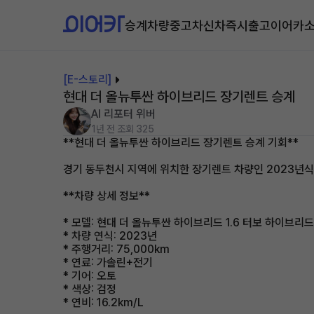
승계차량
중고차
신차즉시출고
이어카
[E-스토리]
현대 더 올뉴투싼 하이브리드 장기렌트 승계
AI 리포터 위버
1년 전
조회 325
**현대 더 올뉴투싼 하이브리드 장기렌트 승계 기회**
경기 동두천시 지역에 위치한 장기렌트 차량인 2023년식
**차량 상세 정보**
* 모델: 현대 더 올뉴투싼 하이브리드 1.6 터보 하이브리
* 차량 연식: 2023년
* 주행거리: 75,000km
* 연료: 가솔린+전기
* 기어: 오토
* 색상: 검정
* 연비: 16.2km/L