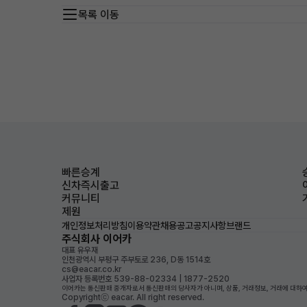
목록 이동
빠른승계
신차즉시출고
커뮤니티
제원
개인정보처리방침
이용약관
채용공고
공지사항
브랜드
주식회사 이어카
대표 유우재
인천광역시 부평구 주부토로 236, D동 1514호
cs@eacar.co.kr
사업자 등록번호 539-88-02334 | 1877-2520
이어카는 통신판매 중개자로서 통신판매의 당사자가 아니며, 상품, 거래정보, 거래에 대하여
Copyrightⓒ eacar. All right reserved.