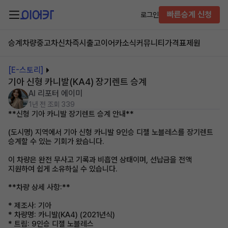
빠른승계 신청
로그인
승계차량
중고차
신차즉시출고
이어카소식
커뮤니티
가격표
제원
[E-스토리]
기아 신형 카니발(KA4) 장기렌트 승계
AI 리포터 에이미
1년 전
조회 339
**신형 기아 카니발 장기렌트 승계 안내**
(도시명) 지역에서 기아 신형 카니발 9인승 디젤 노블레스를 장기렌트
승계할 수 있는 기회가 왔습니다.
이 차량은 완전 무사고 기록과 비흡연 상태이며, 선납금을 전액
지원하여 쉽게 소유하실 수 있습니다.
**차량 상세 사항:**
* 제조사: 기아
* 차량명: 카니발(KA4) (2021년식)
* 트림: 9인승 디젤 노블레스