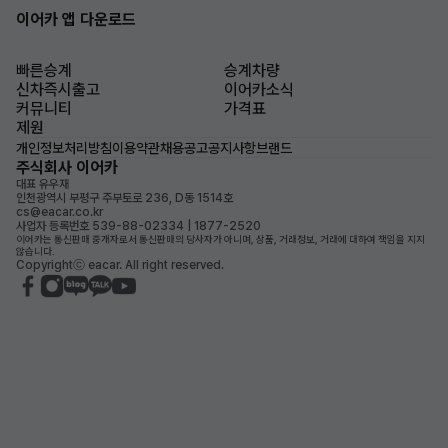
이어카 앱 다운로드
빠른승계
승계차량
신차즉시출고
이어카소식
커뮤니티
가격표
제원
개인정보처리방침
이용약관
채용공고
공지사항
브랜드
주식회사 이어카
대표 유우재
인천광역시 부평구 주부토로 236, D동 1514호
cs@eacar.co.kr
사업자 등록번호 539-88-02334 | 1877-2520
이어카는 통신판매 중개자로서 통신판매의 당사자가 아니며, 상품, 거래정보, 거래에 대하여 책임을 지지
않습니다.
Copyrightⓒ eacar. All right reserved.