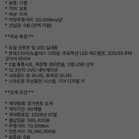
* 유종: 디젤
* 기어: 오토
* 색상: 미색
* 약정주행거리: 20,000km/년
* 선납금: 0원 (전액 지원)
**주요 특징:**
* 듀얼 선루프 및 LED 실내등
* 프레스티지/노블레스 스타일: 프로젝션 LED 헤드램프, 235/55 R19
굿이어 타이어
* 2열 통풍시트, 확장형 센터콘솔, 3열 USB 단자
* 12.3인치 UVO 내비게이션
* 서라운드 뷰 모니터, 후측방 모니터
* 스마트폰 무선충전 시스템, 기아 디지털 키
**승계 조건:**
* 계약형태: 장기렌트 승계
* 계약기간: 60개월
* 계약종료일: 2026년 01월
* 월납입금: 585,420원
* 주행거리: 70,000km
* 잔존가치: 19,380,000원
* 보증금: 0원