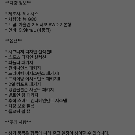
**차량 정보**
* 제조사: 제네시스
* 차량명: 뉴 G80
* 트림: 가솔린 2.5 터보 AWD 기본형
* 연비: 9.9km/L (4등급)
**옵션**
* 시그니처 디자인 셀렉션Ⅱ
* 스포츠 디자인 셀렉션
* 파퓰러 패키지
* 컨비니언스 패키지
* 드라이빙 어시스턴스 패키지Ⅰ
* 드라이빙 어시스턴스 패키지Ⅱ
* 2열 컴포트 패키지
* 뱅앤올룹슨 사운드 패키지
* 빌트인 캠 패키지
* 후석 스마트 엔터테인먼트 시스템
* 차량 보호 필름
* 플로팅 휠 캡
**주의 사항**
* 상기 품목은 항목에 따라 출고 일정이 상이할 수 있습니다.