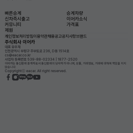
빠른승계
승계차량
신차즉시출고
이어카소식
커뮤니티
가격표
제원
개인정보처리방침
이용약관
채용공고
공지사항
브랜드
주식회사 이어카
대표 유우재
인천광역시 부평구 주부토로 236, D동 1514호
cs@eacar.co.kr
사업자 등록번호 539-88-02334 | 1877-2520
이어카는 통신판매 중개자로서 통신판매의 당사자가 아니며, 상품, 거래정보, 거래에 대하여 책임을 지지
않습니다.
Copyrightⓒ eacar. All right reserved.