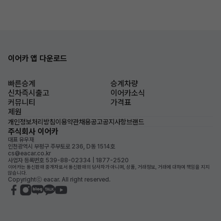
이어카 앱 다운로드
빠른승계
승계차량
신차즉시출고
이어카소식
커뮤니티
가격표
제원
개인정보처리방침
이용약관
채용공고
공지사항
브랜드
주식회사 이어카
대표 유우재
인천광역시 부평구 주부토로 236, D동 1514호
cs@eacar.co.kr
사업자 등록번호 539-88-02334 | 1877-2520
이어카는 통신판매 중개자로서 통신판매의 당사자가 아니며, 상품, 거래정보, 거래에 대하여 책임을 지지
않습니다.
Copyrightⓒ eacar. All right reserved.