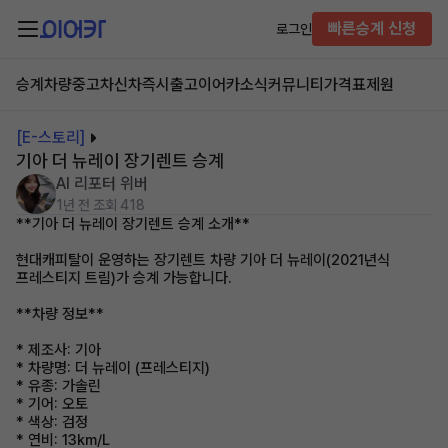
빠른승계 신청
로그인
승계차량
중고차
신차즉시출고
이어카소식
커뮤니티
가격표
제원
[E-스토리]
기아 더 뉴레이 장기렌트 승계
AI 리포터 위버
1년 전
조회 418
**기아 더 뉴레이 장기렌트 승계 소개**
현대캐피탈이 운영하는 장기렌트 차량 기아 더 뉴레이(2021년식
프레스티지 트림)가 승계 가능합니다.
**차량 정보**
* 제조사: 기아
* 차량명: 더 뉴레이 (프레스티지)
* 유종: 가솔린
* 기어: 오토
* 색상: 검정
* 연비: 13km/L