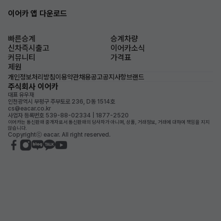
이어카 앱 다운로드
빠른승계
승계차량
신차즉시출고
이어카소식
커뮤니티
가격표
제원
개인정보처리방침
이용약관
채용공고
공지사항
브랜드
주식회사 이어카
대표 유우재
인천광역시 부평구 주부토로 236, D동 1514호
cs@eacar.co.kr
사업자 등록번호 539-88-02334 | 1877-2520
이어카는 통신판매 중개자로서 통신판매의 당사자가 아니며, 상품, 거래정보, 거래에 대하여 책임을 지지
않습니다.
Copyrightⓒ eacar. All right reserved.