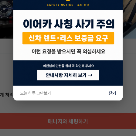
오늘 하루 그만보기
닫기
계 처리로 모든 과정을 안전하고
매니저와 채팅하기