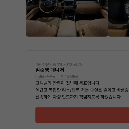
여신전문인증 110-0125473
임준영 매니저
전문교육수료
자격인증완료
고객님의 만족이 첫번째 목표입니다.
어렵고 복잡한 리스/렌트 처분 손실은 줄이고 빠른승
신속하게 차량 인도까지 책임지도록 하겠습니다.