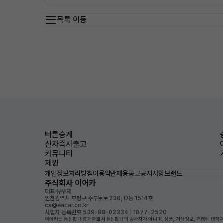
목록 이동
빠른승계
신차즉시출고
커뮤니티
제원
개인정보처리방침
이용약관
채용공고
공지사항
브랜드
주식회사 이어카
대표 유우재
인천광역시 부평구 주부토로 236, D동 1514호
cs@eacar.co.kr
사업자 등록번호 539-88-02334 | 1877-2520
이어카는 통신판매 중개자로서 통신판매의 당사자가 아니며, 상품, 거래정보, 거래에 대하여