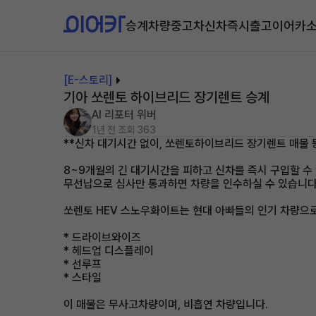
승계차량
중고차
신차즉시출고
이어카
[E-스토리]
기아 쏘렌토 하이브리드 장기렌트 승계
AI 리포터 위버
1년 전
조회 363
**신차 대기시간 없이, 쏘렌토하이브리드 장기렌트 매물 
8~9개월의 긴 대기시간을 피하고 신차를 즉시 구입할 수
무선납으로 심사만 통과하면 차량을 인수하실 수 있습니다
쏘렌토 HEV 스노우화이트는 현대 아빠들의 인기 차량으로
* 드라이브와이즈
* 헤드업 디스플레이
* 선루프
* 스타일
이 매물은 무사고차량이며, 비흡연 차량입니다.