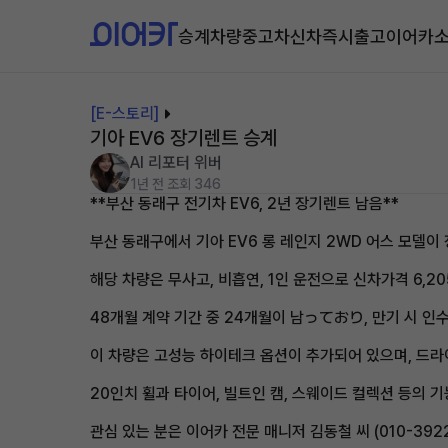
승계차량
중고차
신차즉시출고
이어카
[E-스토리]
기아 EV6 장기렌트 승계
AI 리포터 위버
1년 전
조회 346
**부산 동래구 전기차 EV6, 2년 장기렌트 남음**
부산 동래구에서 기아 EV6 롱 레인지 2WD 어스 모델이
해당 차량은 무사고, 비흡연, 1인 운전으로 신차가격 6,2
48개월 계약 기간 중 24개월이 남っており, 만기 시 인수
이 차량은 고성능 하이테크 옵션이 추가되어 있으며, 드라이
20인치 휠과 타이어, 빌트인 캠, 스웨이드 컬렉션 등의 
관심 있는 분은 이어카 전문 매니저 김동철 씨 (010-39