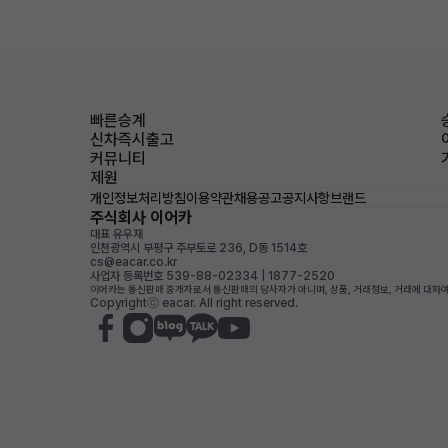
빠른승계
신차즉시출고
커뮤니티
제원
개인정보처리방침
이용약관
채용공고
공지사항
브랜드
주식회사 이어카
대표 유우재
인천광역시 부평구 주부토로 236, D동 1514호
cs@eacar.co.kr
사업자 등록번호 539-88-02334 | 1877-2520
이어카는 통신판매 중개자로서 통신판매의 당사자가 아니며, 상품, 거래정보, 거래에 대하여
Copyrightⓒ eacar. All right reserved.