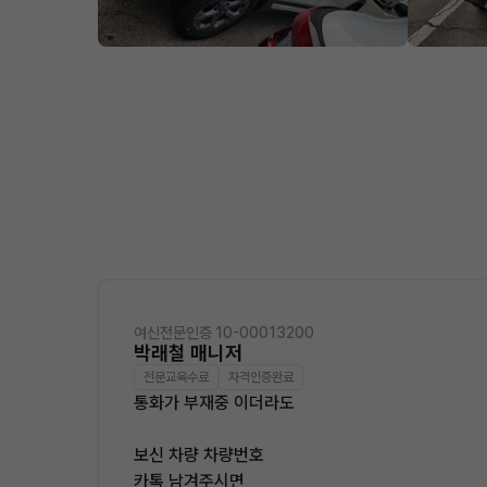
여신전문인증 10-00013200
박래철 매니저
전문교육수료
자격인증완료
통화가 부재중 이더라도
보신 차량 차량번호
카톡 남겨주시면