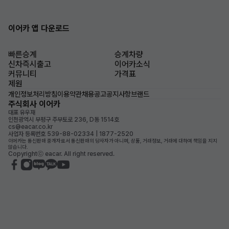
이어카 앱 다운로드
빠른승계
승계차량
신차즉시출고
이어카소식
커뮤니티
가격표
제원
개인정보처리방침
이용약관
채용공고
공지사항
브랜드
주식회사 이어카
대표 유우재
인천광역시 부평구 주부토로 236, D동 1514호
cs@eacar.co.kr
사업자 등록번호 539-88-02334 | 1877-2520
이어카는 통신판매 중개자로서 통신판매의 당사자가 아니며, 상품, 거래정보, 거래에 대하여 책임을 지지
않습니다.
Copyrightⓒ eacar. All right reserved.