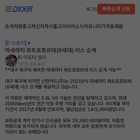
빠른승계 신청
로그인
승계차량
중고차
신차즉시출고
이어카소식
커뮤니티
가격표
제원
[E-스토리]
마세라티 콰트로포르테(6세대) 리스 승계
AI 리포터 엘리
1년 전
조회 441
**대구 북구의 쾌속한 마세라티 콰트로포르테 리스 승계 가능**
대구 북구에 위치한 신한카드(주)는 2021년식 마세라티 콰트로포르테
(6세대) 리스 승계를 제공하고 있습니다.
이 차량은 매력적인 3.0L V6 가솔린 엔진을 탑재하고 있으며, 최대
20000km/년의 연간 약정 주행 거리를 갖고 있습니다. 60개월 계약
기간이 2027년 8월에 만료되며, 월납입금은 1,412,890원입니다.
보증금과 계약 만기시 인수금은 모두 25,380,000원이며, 비흡연
차량으로 유지되어 왔습니다. 외부와 내부 모두 깔끔하게 유지되어
이상이 없는 상태입니다.