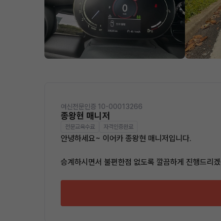
여신전문인증 10-00013266
종왕현 매니저
전문교육수료
자격인증완료
안녕하세요~ 이어카 종왕현 매니저입니다.
승계하시면서 불편한점 없도록 깔끔하게 진행드리겠