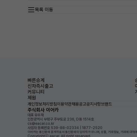
목록 이동
빠른승계
신차즉시출고
커뮤니티
제원
개인정보처리방침
이용약관
채용공고
공지사항
브랜드
주식회사 이어카
대표 유우재
인천광역시 부평구 주부토로 236, D동 1514호
cs@eacar.co.kr
사업자 등록번호 539-88-02334 | 1877-2520
이어카는 통신판매 중개자로서 통신판매의 당사자가 아니며, 상품, 거래정보, 거래에 대하여
Copyrightⓒ eacar. All right reserved.