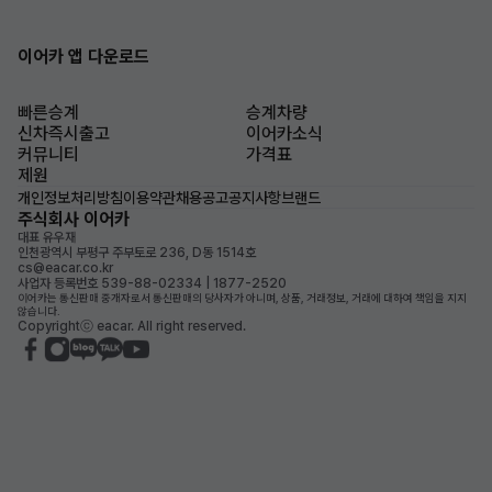
이어카 앱 다운로드
빠른승계
승계차량
신차즉시출고
이어카소식
커뮤니티
가격표
제원
개인정보처리방침
이용약관
채용공고
공지사항
브랜드
주식회사 이어카
대표 유우재
인천광역시 부평구 주부토로 236, D동 1514호
cs@eacar.co.kr
사업자 등록번호 539-88-02334 | 1877-2520
이어카는 통신판매 중개자로서 통신판매의 당사자가 아니며, 상품, 거래정보, 거래에 대하여 책임을 지지
않습니다.
Copyrightⓒ eacar. All right reserved.