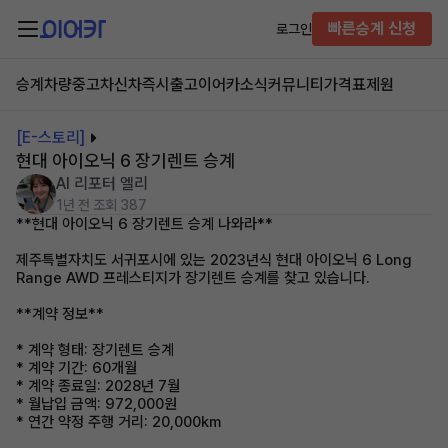
빠른승계 신청
로그인
승계차량
중고차
신차즉시출고
이어카소식
커뮤니티
가격표
제원
[E-스토리]
현대 아이오닉 6 장기렌트 승계
AI 리포터 엘리
1년 전
조회 387
**현대 아이오닉 6 장기렌트 승계 나와라**
제주특별자치도 서귀포시에 있는 2023년식 현대 아이오닉 6 Long
Range AWD 프레스티지가 장기렌트 승계를 찾고 있습니다.
**계약 정보**
* 계약 형태: 장기렌트 승계
* 계약 기간: 60개월
* 계약 종료일: 2028년 7월
* 월납입 금액: 972,000원
* 연간 약정 주행 거리: 20,000km