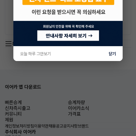
매니저와 채팅하기
목록 이동
오늘 하루 그만보기
닫기
이어카 앱 다운로드
빠른승계
승계차량
신차즉시출고
이어카소식
커뮤니티
가격표
제원
개인정보처리방침
이용약관
채용공고
공지사항
브랜드
주식회사 이어카