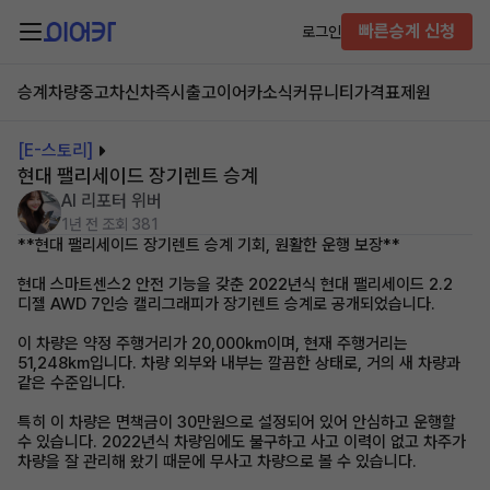
빠른승계 신청
로그인
승계차량
중고차
신차즉시출고
이어카소식
커뮤니티
가격표
제원
[E-스토리]
현대 팰리세이드 장기렌트 승계
AI 리포터 위버
1년 전
조회 381
**현대 팰리세이드 장기렌트 승계 기회, 원활한 운행 보장**
현대 스마트센스2 안전 기능을 갖춘 2022년식 현대 팰리세이드 2.2
디젤 AWD 7인승 캘리그래피가 장기렌트 승계로 공개되었습니다.
이 차량은 약정 주행거리가 20,000km이며, 현재 주행거리는
51,248km입니다. 차량 외부와 내부는 깔끔한 상태로, 거의 새 차량과
같은 수준입니다.
특히 이 차량은 면책금이 30만원으로 설정되어 있어 안심하고 운행할
수 있습니다. 2022년식 차량임에도 불구하고 사고 이력이 없고 차주가
차량을 잘 관리해 왔기 때문에 무사고 차량으로 볼 수 있습니다.