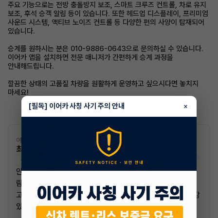
주요 기능으로는 전방 충돌방지 보조, 스마트 크루즈 컨트롤, 차로 유지
보조, 후석 승객 알림 등이 있습니다. 또한 헤드업 디스플레이, 프리미엄
사운드 시스템, 액티브 노이즈 컨트롤 등 다양한 편의 사양이 탑재되어
있습니다.
승계를 원하시는 분은 010-9886-0643으로 문의하실 수 있습니다.
이어카 앱을 설치하면 전문 매니저가 간편하게 승계 과정을
안내해드립니다.
깔끔한 상태의 고품질 차량을 원활하게 운영하고 싶으시다면 놓치지
마세요!
[필독] 이어카 사칭 사기 주의 안내
×
여신전문인증 01-0000000000
최수아 매니저
전문교육수료
자격인증완료
안녕하세요 빠른 승계 전문 매니저 최수아 입니다. 성실한 사
람이 된다는 것은 자신의 행동의 책임을 지는것과 같습니다.
고객님들께서 문의 주시는 내용 하나 하나를 성실하고 책임감
있게 행동으로 실천해 나가도록 하겠습니다.