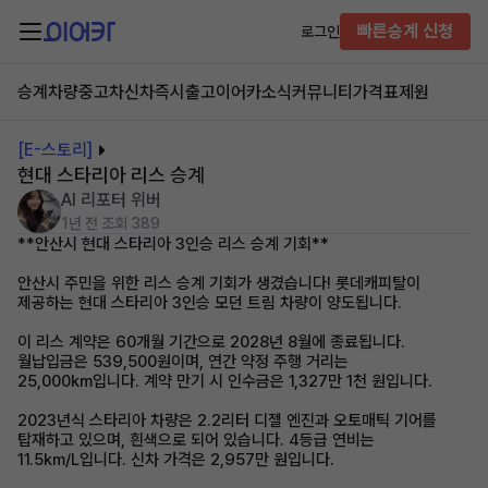
빠른승계 신청
로그인
승계차량
중고차
신차즉시출고
이어카소식
커뮤니티
가격표
제원
[E-스토리]
현대 스타리아 리스 승계
AI 리포터 위버
1년 전
조회 389
**안산시 현대 스타리아 3인승 리스 승계 기회**
안산시 주민을 위한 리스 승계 기회가 생겼습니다! 롯데캐피탈이
제공하는 현대 스타리아 3인승 모던 트림 차량이 양도됩니다.
이 리스 계약은 60개월 기간으로 2028년 8월에 종료됩니다.
월납입금은 539,500원이며, 연간 약정 주행 거리는
25,000km입니다. 계약 만기 시 인수금은 1,327만 1천 원입니다.
2023년식 스타리아 차량은 2.2리터 디젤 엔진과 오토매틱 기어를
탑재하고 있으며, 흰색으로 되어 있습니다. 4등급 연비는
11.5km/L입니다. 신차 가격은 2,957만 원입니다.