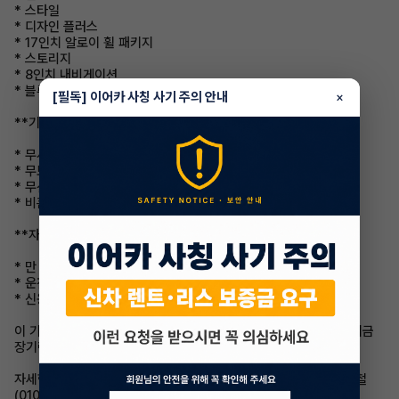
* 스타일
* 디자인 플러스
* 17인치 알로이 휠 패키지
* 스토리지
* 8인치 내비게이션
* 블루링크
[필독] 이어카 사칭 사기 주의 안내
×
**기타 특징**
* 무사고
* 무보증
* 무선납
* 비흡연
**자격 요건**
* 만 26세 이상
* 운전면허증 소지
* 신용등급 양호
이 기회를 놓치지 마세요! 저렴하고 우수한 조건의 현대 캐스퍼를 지금
장기렌트로 승계하세요.
자세한 내용은 이어카 앱을 설치하거나 이어카 전문 매니저인 김동철
(010-3922-8208)에게 문의하시기 바랍니다.