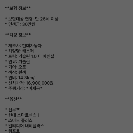
**보험 정보**
* 보험대상 연령: 만 26세 이상
* 면책금: 30만원
**차량 정보**
* 제조사: 현대자동차
* 차량명: 캐스퍼
* 트림: 가솔린 1.0 디 에센셜
* 연료: 가솔린
* 기어: 오토
* 색상: 흰색
* 연비: 14.3km/L
* 신차가격: 16,900,000원
* 주행거리: *미제공*
**옵션**
* 선루프
* 현대 스마트센스 I
* 스마트 플러스
* 멀티디어 내비플러스
* 컴포트