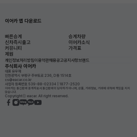
이어카 앱 다운로드
빠른승계
승계차량
신차즉시출고
이어카소식
커뮤니티
가격표
제원
개인정보처리방침
이용약관
채용공고
공지사항
브랜드
주식회사 이어카
대표 유우재
인천광역시 부평구 주부토로 236, D동 1514호
cs@eacar.co.kr
사업자 등록번호 539-88-02334 | 1877-2520
이어카는 통신판매 중개자로서 통신판매의 당사자가 아니며, 상품, 거래정보, 거래에 대하여 책임을 지지
않습니다.
Copyrightⓒ eacar. All right reserved.