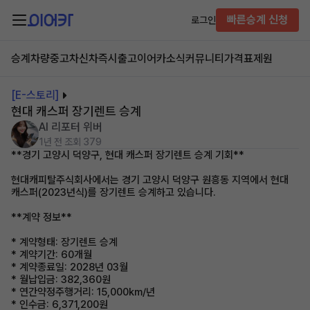
빠른승계 신청
로그인
승계차량
중고차
신차즉시출고
이어카소식
커뮤니티
가격표
제원
[E-스토리]
현대 캐스퍼 장기렌트 승계
AI 리포터 위버
1년 전
조회 379
**경기 고양시 덕양구, 현대 캐스퍼 장기렌트 승계 기회**
현대캐피탈주식회사에서는 경기 고양시 덕양구 원흥동 지역에서 현대
캐스퍼(2023년식)를 장기렌트 승계하고 있습니다.
**계약 정보**
* 계약형태: 장기렌트 승계
* 계약기간: 60개월
* 계약종료일: 2028년 03월
* 월납입금: 382,360원
* 연간약정주행거리: 15,000km/년
* 인수금: 6,371,200원