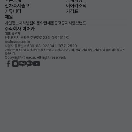
빠른승계
승계차량
신차즉시출고
이어카소식
커뮤니티
가격표
제원
개인정보처리방침
이용약관
채용공고
공지사항
브랜드
주식회사 이어카
대표 유우재
인천광역시 부평구 주부토로 236, D동 1514호
cs@eacar.co.kr
사업자 등록번호 539-88-02334 | 1877-2520
이어카는 통신판매 중개자로서 통신판매의 당사자가 아니며, 상품, 거래정보, 거래에 대하여 책임을 지지
않습니다.
Copyrightⓒ eacar. All right reserved.