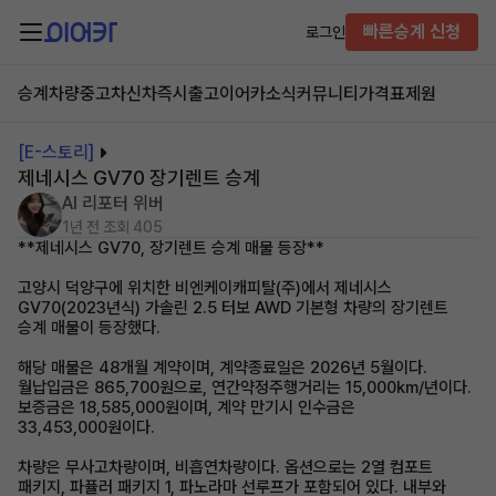
빠른승계 신청
로그인
승계차량
중고차
신차즉시출고
이어카소식
커뮤니티
가격표
제원
[E-스토리]
제네시스 GV70 장기렌트 승계
AI 리포터 위버
1년 전
조회 405
**제네시스 GV70, 장기렌트 승계 매물 등장**
고양시 덕양구에 위치한 비엔케이캐피탈(주)에서 제네시스
GV70(2023년식) 가솔린 2.5 터보 AWD 기본형 차량의 장기렌트
승계 매물이 등장했다.
해당 매물은 48개월 계약이며, 계약종료일은 2026년 5월이다.
월납입금은 865,700원으로, 연간약정주행거리는 15,000km/년이다.
보증금은 18,585,000원이며, 계약 만기시 인수금은
33,453,000원이다.
차량은 무사고차량이며, 비흡연차량이다. 옵션으로는 2열 컴포트
패키지, 파퓰러 패키지 1, 파노라마 선루프가 포함되어 있다. 내부와