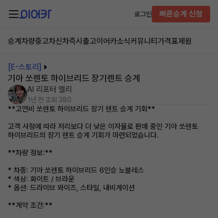
빠른승계 신청
로그인
승계차량
중고차
신차즉시출고
이어카소식
커뮤니티
가격표
제원
[E-스토리]
기아 쏘렌토 하이브리드 장기렌트 승계
AI 리포터 엘리
1년 전
조회 380
**고연비 쏘렌토 하이브리드 장기 렌트 승계 기회**
고객 사정에 따라 저리보다 더 낮은 이자율로 판매 중인 기아 쏘렌토
하이브리드의 장기 렌트 승계 기회가 마련되었습니다.
**차량 정보:**
* 차종: 기아 쏘렌토 하이브리드 6인승 노블레스
* 색상: 화이트 / 브라운
* 옵션: 드라이브 와이즈, 스타일, 내비게이션
**계약 조건:**