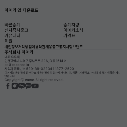
이어카 앱 다운로드
빠른승계
승계차량
신차즉시출고
이어카소식
커뮤니티
가격표
제원
개인정보처리방침
이용약관
채용공고
공지사항
브랜드
주식회사 이어카
대표 유우재
인천광역시 부평구 주부토로 236, D동 1514호
cs@eacar.co.kr
사업자 등록번호 539-88-02334 | 1877-2520
이어카는 통신판매 중개자로서 통신판매의 당사자가 아니며, 상품, 거래정보, 거래에 대하여 책임을 지지
않습니다.
Copyrightⓒ eacar. All right reserved.