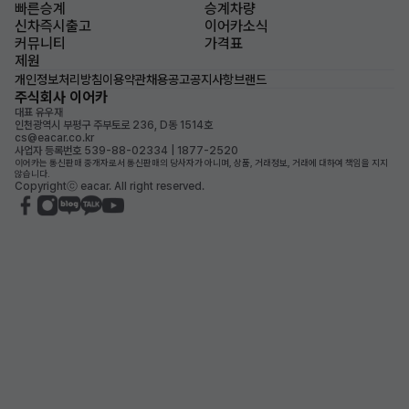
빠른승계
승계차량
신차즉시출고
이어카소식
커뮤니티
가격표
제원
개인정보처리방침
이용약관
채용공고
공지사항
브랜드
주식회사 이어카
대표 유우재
인천광역시 부평구 주부토로 236, D동 1514호
cs@eacar.co.kr
사업자 등록번호 539-88-02334 | 1877-2520
이어카는 통신판매 중개자로서 통신판매의 당사자가 아니며, 상품, 거래정보, 거래에 대하여 책임을 지지
않습니다.
Copyrightⓒ eacar. All right reserved.