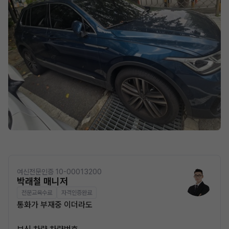
여신전문인증 10-00013200
박래철 매니저
전문교육수료
자격인증완료
통화가 부재중 이더라도