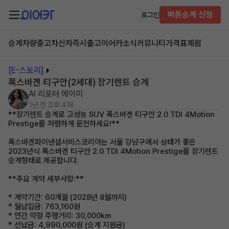
빠른승계 신청
로그인
승계차량
중고차
신차즉시출고
이어카소식
커뮤니티
가격표
제원
[E-스토리]
폭스바겐 티구안(2세대) 장기렌트 승계
AI 리포터 에이미
1년 전
조회 418
**장기렌트 승계로 고성능 SUV 폭스바겐 티구안 2.0 TDI 4Motion
Prestige를 저렴하게 운전하세요!**
폭스바겐파이낸셜서비스코리아는 서울 강남구에서 상태가 좋은
2023년식 폭스바겐 티구안 2.0 TDI 4Motion Prestige를 장기렌트
승계형태로 제공합니다.
**주요 계약 세부사항:**
* 계약기간: 60개월 (2028년 8월까지)
* 월납입금: 763,160원
* 연간 약정 주행거리: 30,000km
* 선납금: 4,990,000원 (승계 지원금)