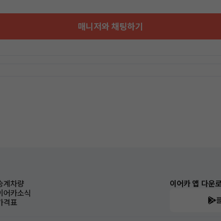
매니저와 채팅하기
승계차량
이어카 앱 다운
이어카소식
가격표