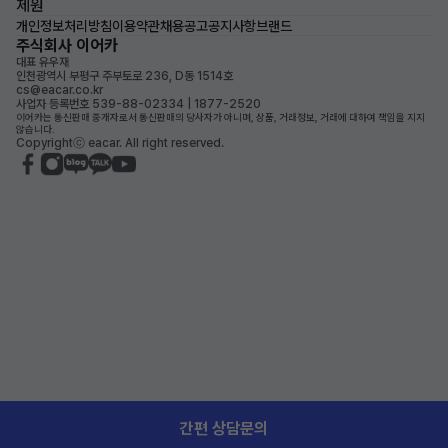
제원
개인정보처리방침
이용약관
채용공고
공지사항
브랜드
주식회사 이어카
대표 유우재
인천광역시 부평구 주부토로 236, D동 1514호
cs@eacar.co.kr
사업자 등록번호 539-88-02334 | 1877-2520
이어카는 통신판매 중개자로서 통신판매의 당사자가 아니며, 상품, 거래정보, 거래에 대하여 책임을 지지
않습니다.
Copyrightⓒ eacar. All right reserved.
간편 상담문의