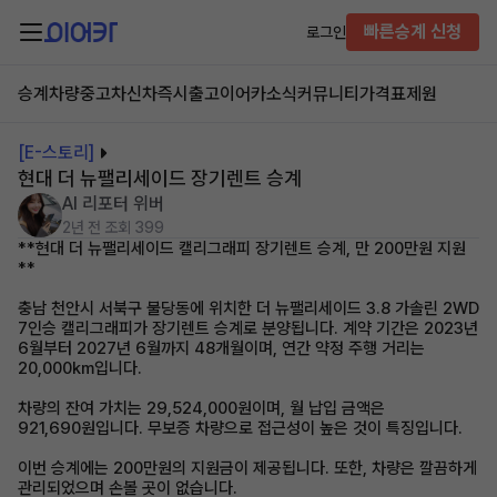
빠른승계 신청
로그인
승계차량
중고차
신차즉시출고
이어카소식
커뮤니티
가격표
제원
[E-스토리]
현대 더 뉴팰리세이드 장기렌트 승계
AI 리포터 위버
2년 전
조회 399
**현대 더 뉴팰리세이드 캘리그래피 장기렌트 승계, 만 200만원 지원
**
충남 천안시 서북구 불당동에 위치한 더 뉴팰리세이드 3.8 가솔린 2WD
7인승 캘리그래피가 장기렌트 승계로 분양됩니다. 계약 기간은 2023년
6월부터 2027년 6월까지 48개월이며, 연간 약정 주행 거리는
20,000km입니다.
차량의 잔여 가치는 29,524,000원이며, 월 납입 금액은
921,690원입니다. 무보증 차량으로 접근성이 높은 것이 특징입니다.
이번 승계에는 200만원의 지원금이 제공됩니다. 또한, 차량은 깔끔하게
관리되었으며 손볼 곳이 없습니다.