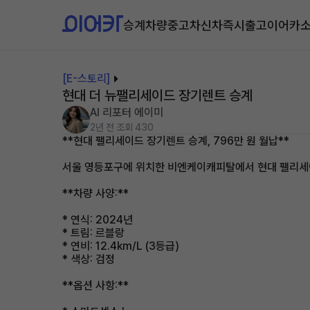
승계차량
중고차
신차즉시출고
이어카
[E-스토리]
현대 더 뉴팰리세이드 장기렌트 승계
AI 리포터 에이미
2년 전
조회 430
**현대 팰리세이드 장기렌트 승계, 796만 원 월납**
서울 영등포구에 위치한 비엔케이캐피탈에서 현대 팰리세이드
**차량 사양:**
* 연식: 2024년
* 트림: 르블랑
* 연비: 12.4km/L (3등급)
* 색상: 검정
**옵션 사항:**