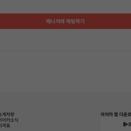
매니저와 채팅하기
승계차량
이어카 앱 다운
이어카소식
가격표