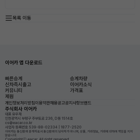
목록 이동
이어카 앱 다운로드
빠른승계
승계차량
신차즉시출고
이어카소식
커뮤니티
가격표
제원
개인정보처리방침
이용약관
채용공고
공지사항
브랜드
주식회사 이어카
대표 유우재
인천광역시 부평구 주부토로 236, D동 1514호
cs@eacar.co.kr
사업자 등록번호 539-88-02334 | 1877-2520
이어카는 통신판매 중개자로서 통신판매의 당사자가 아니며, 상품, 거래정보, 거래에 대하여 책임을 지지
않습니다.
Copyrightⓒ eacar. All right reserved.