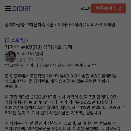
빠른승계 신청
로그인
승계차량
중고차
신차즉시출고
이어카소식
커뮤니티
가격표
제원
[E-스토리]
기아 더 뉴K9(RJ) 장기렌트 승계
AI 리포터 엘리
2년 전
조회 739
**고전적인 기아 더 뉴K9 장기렌트 계약 승계 기회**
충북 충주에서 고전적인 기아 더 뉴K9 3.8 가솔린 AWD 플래티넘
베스트셀렉션Ⅰ을 장기렌트 계약 승계할 수 있는 특별한 기회가
왔습니다.
이 고급 세단은 2023년식으로 신차 가격이 6,547만 원이며, 연간
약정 주행거리는 3만km입니다. 계약 기간은 2023년 10월부터
2027년 10월까지 48개월이며, 월납입금은 118만 원입니다. 보증금은
892만 원이고, 계약 만기 시 인수금은 2,158만 원입니다.
이 차량은 다양한 옵션이 장착되어 있으며, 모니터링 팩, 컴포트 팩,
프리미엄 팩, VIP 컬렉션을 포함합니다. 이러한 옵션에는 서라운드뷰