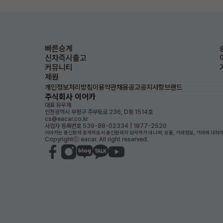
빠른승계
신차즉시출고
커뮤니티
제원
개인정보처리방침
이용약관
채용공고
공지사항
브랜드
주식회사 이어카
대표 유우재
인천광역시 부평구 주부토로 236, D동 1514호
cs@eacar.co.kr
사업자 등록번호 539-88-02334 | 1877-2520
이어카는 통신판매 중개자로서 통신판매의 당사자가 아니며, 상품, 거래정보, 거래에 대하여
Copyrightⓒ eacar. All right reserved.