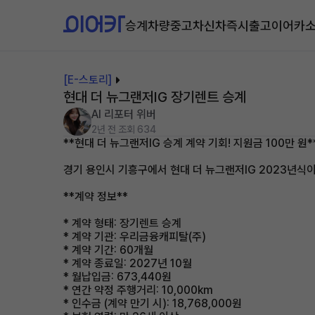
승계차량
중고차
신차즉시출고
이어카
[E-스토리]
현대 더 뉴그랜저IG 장기렌트 승계
AI 리포터 위버
2년 전
조회 634
**현대 더 뉴그랜저IG 승계 계약 기회! 지원금 100만 원*
경기 용인시 기흥구에서 현대 더 뉴그랜저IG 2023년식
**계약 정보**
* 계약 형태: 장기렌트 승계
* 계약 기관: 우리금융캐피탈(주)
* 계약 기간: 60개월
* 계약 종료일: 2027년 10월
* 월납입금: 673,440원
* 연간 약정 주행거리: 10,000km
* 인수금 (계약 만기 시): 18,768,000원