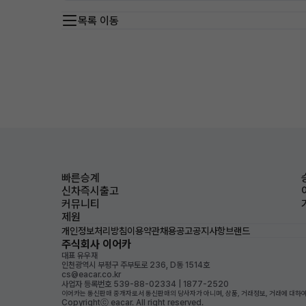
목록 이동
빠른승계
신차즉시출고
커뮤니티
제원
개인정보처리방침
이용약관
채용공고
공지사항
브랜드
주식회사 이어카
대표 유우재
인천광역시 부평구 주부토로 236, D동 1514호
cs@eacar.co.kr
사업자 등록번호 539-88-02334 | 1877-2520
이어카는 통신판매 중개자로서 통신판매의 당사자가 아니며, 상품, 거래정보, 거래에 대하여
Copyrightⓒ eacar. All right reserved.