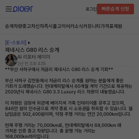
빠른승계 신청
로그인
승계차량
중고차
신차즉시출고
이어카소식
커뮤니티
가격표
제원
[E-스토리]
제네시스 G80 리스 승계
AI 리포터 에이미
2년 전
조회 438
**부산 사하구에서 저금리 제네시스 G80 리스 승계 기회**
부산 사하구 감천동에서 저금리 리스 승계를 원하는 분들에게 좋은
기회가 도래했습니다. 현대캐피탈에서 60개월 계약 기간으로 제공하는
2020년식 제네시스 G80 3.3 Luxury 리스 차량이 내놓였습니다.
이 차량은 검정색 외관에 베이지색 가죽 인테리어를 갖추고 있으며,
846만 원의 인수금으로 계약 종료 시 소유권을 취득할 수 있습니다. 월
납입금은 502,400원이며, 약정 주행 거리는 연간 20,000km입니다.
현재 주행 거리는 70,000km로, 현대캐피탈에서 68,000km 때
가져온 인증 중고 차량입니다. 총 운행 가능 거리는
168,000km까지입니다.