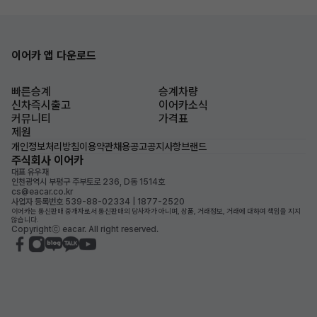
이어카 앱 다운로드
빠른승계
승계차량
신차즉시출고
이어카소식
커뮤니티
가격표
제원
개인정보처리방침
이용약관
채용공고
공지사항
브랜드
주식회사 이어카
대표 유우재
인천광역시 부평구 주부토로 236, D동 1514호
cs@eacar.co.kr
사업자 등록번호 539-88-02334 | 1877-2520
이어카는 통신판매 중개자로서 통신판매의 당사자가 아니며, 상품, 거래정보, 거래에 대하여 책임을 지지
않습니다.
Copyrightⓒ eacar. All right reserved.