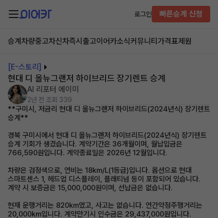
빠른승계 신청
로그인
승계차량
중고차
신차즉시출고
이어카소식
커뮤니티
가격표
제원
[E-스토리]
현대 디 올뉴그랜저 하이브리드 장기렌트 승계
AI 리포터 에이미
2년 전
조회 339
**구미시, 저금리 현대 디 올뉴그랜저 하이브리드(2024년식) 장기렌트
승계**
경북 구미시에서 현대 디 올뉴그랜저 하이브리드(2024년식) 장기렌트
승계 기회가 생겼습니다. 계약기간은 36개월이며, 월납입금은
766,590원입니다. 계약종료일은 2026년 12월입니다.
차량은 검정색으로, 연비는 18km/L(1등급)입니다. 옵션으로 현대
스마트센스 1, 헤드업 디스플레이, 플래티넘 등이 포함되어 있습니다.
계약 시 보증금은 15,000,000원이며, 선납금은 없습니다.
현재 운행거리는 820km였고, 사고는 없습니다. 연간약정주행거리는
20,000km입니다. 계약만기시 인수금은 29,437,000원입니다.