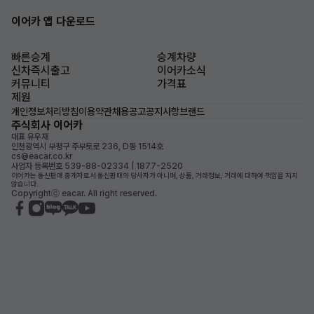
이어카 앱 다운로드
빠른승계
승계차량
신차즉시출고
이어카소식
커뮤니티
가격표
제원
개인정보처리방침
이용약관
채용공고
공지사항
브랜드
주식회사 이어카
대표 유우재
인천광역시 부평구 주부토로 236, D동 1514호
cs@eacar.co.kr
사업자 등록번호 539-88-02334 | 1877-2520
이어카는 통신판매 중개자로서 통신판매의 당사자가 아니며, 상품, 거래정보, 거래에 대하여 책임을 지지
않습니다.
Copyrightⓒ eacar. All right reserved.