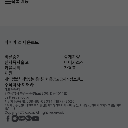
목록 이동
이어카 앱 다운로드
빠른승계
승계차량
신차즉시출고
이어카소식
커뮤니티
가격표
제원
개인정보처리방침
이용약관
채용공고
공지사항
브랜드
주식회사 이어카
대표 유우재
인천광역시 부평구 주부토로 236, D동 1514호
cs@eacar.co.kr
사업자 등록번호 539-88-02334 | 1877-2520
이어카는 통신판매 중개자로서 통신판매의 당사자가 아니며, 상품, 거래정보, 거래에 대하여 책임을 지지
않습니다.
Copyrightⓒ eacar. All right reserved.