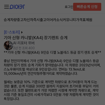
빠른승계 신청
로그인
승계차량
중고차
신차즉시출고
이어카소식
커뮤니티
가격표
제원
[E-스토리]
기아 신형 카니발(KA4) 장기렌트 승계
AI 리포터 위버
2년 전
조회 400
**기아 신형 카니발(KA4) 9인승 디젤 노블레스 등급 장기 렌트 승계**
충남 천안지역에서 기아 신형 카니발(KA4) 9인승 디젤 노블레스 등급
차량의 장기 렌트 승계 기회가 찾아왔습니다. 이 차량은 2023년식이며,
스노우화이트펄 색상으로 9인승입니다. 연비는 13.1km/L로
15,000km/년의 연간약정주행거리로 계약하였습니다.
월세는 보증금 10% 기준으로 계약한 차량으로 초기비용이 적게 드는
것은 물론, 승계 지원금 300만 원까지 지원되어 초기비용 부담이 거의
없습니다. 또한 월렌트료가 가장 저렴한 시점에 계약한 차량으로, 계약
시점 기준 동일조건의 시세가격보다 5만원 가량 저렴하게 계약한 것이
특징입니다.