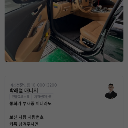
여신전문인증 10-00013200
박래철 매니저
전문교육수료
자격인증완료
통화가 부재중 이더라도
보신 차량 차량번호
카톡 남겨주시면