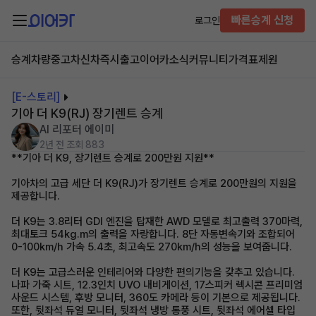
빠른승계 신청
로그인
승계차량
중고차
신차즉시출고
이어카소식
커뮤니티
가격표
제원
[E-스토리]
기아 더 K9(RJ) 장기렌트 승계
AI 리포터 에이미
2년 전
조회 883
**기아 더 K9, 장기렌트 승계로 200만원 지원**
기아차의 고급 세단 더 K9(RJ)가 장기렌트 승계로 200만원의 지원을
제공합니다.
더 K9는 3.8리터 GDI 엔진을 탑재한 AWD 모델로 최고출력 370마력,
최대토크 54kg.m의 출력을 자랑합니다. 8단 자동변속기와 조합되어
0-100km/h 가속 5.4초, 최고속도 270km/h의 성능을 보여줍니다.
더 K9는 고급스러운 인테리어와 다양한 편의기능을 갖추고 있습니다.
나파 가죽 시트, 12.3인치 UVO 내비게이션, 17스피커 렉시콘 프리미엄
사운드 시스템, 후방 모니터, 360도 카메라 등이 기본으로 제공됩니다.
또한, 뒷좌석 듀얼 모니터, 뒷좌석 냉방 통풍 시트, 뒷좌석 에어셀 타입