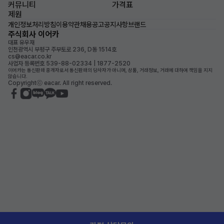
커뮤니티
가격표
제원
개인정보처리방침
이용약관
채용공고
공지사항
브랜드
주식회사 이어카
대표 유우재
인천광역시 부평구 주부토로 236, D동 1514호
cs@eacar.co.kr
사업자 등록번호 539-88-02334 | 1877-2520
이어카는 통신판매 중개자로서 통신판매의 당사자가 아니며, 상품, 거래정보, 거래에 대하여 책임을 지지
않습니다.
Copyrightⓒ eacar. All right reserved.