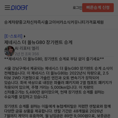
빠른승계 신청
로그인
승계차량
중고차
신차즉시출고
이어카소식
커뮤니티
가격표
제원
[E-스토리]
제네시스 더 올뉴G80 장기렌트 승계
AI 리포터 엘리
2년 전
조회 356
**제네시스 더 올뉴G80, 장기렌트 승계로 부담 없이 즐기세요**
서울 강남구에서 제공되는 제네시스 더 올뉴G80 장기렌트 승계 소식이
전해졌습니다. 이 제네시스 더 올뉴G80는 2022년식 차량으로, 2.5
터보 2WD 기본형으로 가솔린 엔진과 오토 변속기가 장착되어
있습니다. 회색 색상으로 내장은 파퓰러 패키지와 2열 컴포트 패키지가
적용되어 있으며, 주행 거리는 5,000km입니다. 이 차량의
신차출고가는 5,480만 원이었으며, 현재 장기렌트 승계를 원하는
수요자를 모집하고 있습니다.
장기렌트 승계를 원하는 이들에게 농협캐피탈은 저렴한 렌탈료와 함께
다양한 금융 상품을 제공합니다. 렌탈 기간은 48개월로 2026년
7월까지 계약이 유효하며, 월 납입금은 89만 9,000원으로, 보증금은