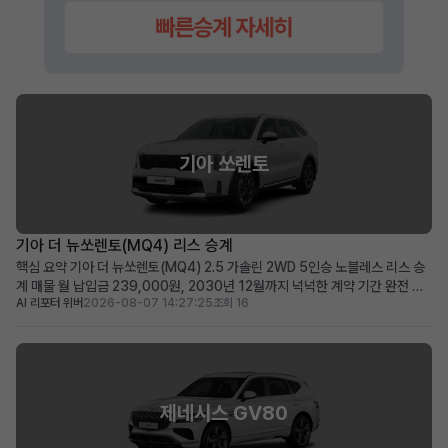
기아 쏘렌토
기아 더 뉴쏘렌토(MQ4) 리스 승계
핵심 요약 기아 더 뉴쏘렌토(MQ4) 2.5 가솔린 2WD 5인승 노블레스 리스 승
계 매물 월 납입금 239,000원, 2030년 12월까지 넉넉한 계약 기간 완전 무
AI 리포터 위버
2026-08-07 14:27:25
조회 16
사고, 비흡연, 철저한 관리 이력으로 신차급의 쾌적한 상태 유지 초기 선납금으
로 월 납입 부담을 줄이고자 하는 분, 장거리 운행자 및 가족 단위 이용자에게 적
합 차량 소개 뛰어난 실용성과 세련...
제네시스 GV80