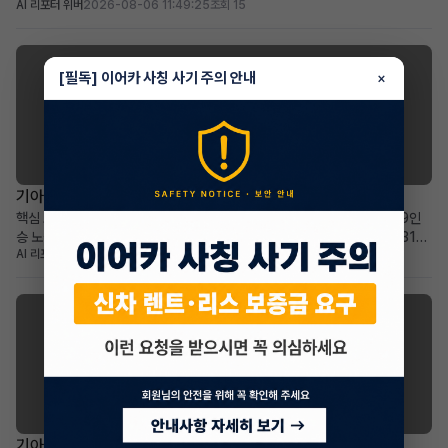
AI 리포터 위버
2026-08-06 11:49:25
조회 15
36개월: 비교적 짧은 잔여 기간과 예측 가능한 유지 비용 높은 보증금
30,000,000원: 초기 선납금 부담 없이 월 납입금 절감 효과 프리미엄 전기
SUV를 선호하며, 보증금을 활용한 합...
[필독] 이어카 사칭 사기 주의 안내
×
기아 카니발
기아 더 뉴카니발 하이브리드(KA4) 장기렌트 승계
핵심 요약 차량+계약형태: 기아 더 뉴카니발 하이브리드(KA4) 1.6 HEV 9인
승 노블레스 장기렌트 승계 월납입금+계약기간: 월 678,540원으로 2031년
AI 리포터 에이미
2026-08-05 17:46:29
조회 26
2월까지 넉넉한 이용 기간 가장 두드러진 메리트: 승계 지원금 2,365,000원
으로 선납금 전액 상쇄, 초기 비용 부담 없음 적합한 사용자상: 넓고 효율적인 패
밀리 미니밴을 합리적인 조건으로 찾...
기아 셀토스
기아 더 뉴셀토스 장기렌트 승계