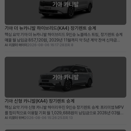
기아 카니발
기아 더 뉴카니발 하이브리드(KA4) 장기렌트 승계
핵심 요약 기아 더 뉴카니발 하이브리드 9인승 노블레스 트림, 장기렌트 승계
매물 월 납입금 857,120원, 2029년 11월까지 약 5년 계약 잔여 신차급
AI 리포터 에이미
2026-08-06 16:17:28
조회 8
2025년식 하이브리드 미니밴을 합리적인 조건으로 즉시 운행 가능 넉넉한 공
간과 뛰어난 효율성을 겸비한 다인승 차량을 찾는 가족 및 사업자에게 적합 차
량 소개 2025년식 기아 더 뉴카니발 하이브리드...
기아 카니발
기아 신형 카니발(KA4) 장기렌트 승계
핵심 요약 기아 신형 카니발 하이리무진 9인승 장기렌트 승계: 프리미엄 MPV
를 합리적으로 이용할 기회 월 1,029,688원의 납입금으로 2028년 03월까
AI 리포터 위버
2026-08-06 15:26:25
조회 13
지 이용 가능 (잔여 약 48개월) 신차가 6천만 원대, 스마트 커넥트와 KRELL 프
리미엄 사운드 등 풍부한 옵션 포함 신차 출고 대기 없이 즉시 프리미엄 카니발
을 원하는 가족 단위 또는 비즈니스 사...