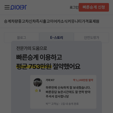
빠른승계 신청
로그인
승계차량
중고차
신차즉시출고
이어카소식
커뮤니티
가격표
제원
블로그
E-스토리
안전도평가