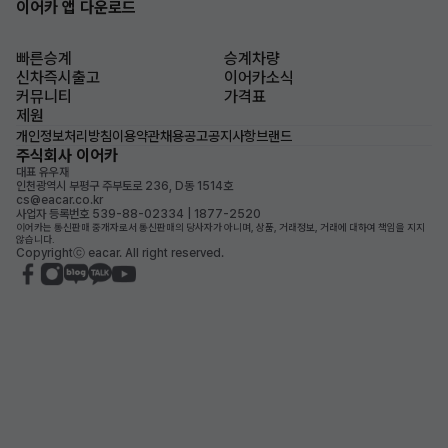
이어카 앱 다운로드
빠른승계
승계차량
신차즉시출고
이어카소식
커뮤니티
가격표
제원
개인정보처리방침
이용약관
채용공고
공지사항
브랜드
주식회사 이어카
대표 유우재
인천광역시 부평구 주부토로 236, D동 1514호
cs@eacar.co.kr
사업자 등록번호 539-88-02334 | 1877-2520
이어카는 통신판매 중개자로서 통신판매의 당사자가 아니며, 상품, 거래정보, 거래에 대하여 책임을 지지
않습니다.
Copyrightⓒ eacar. All right reserved.