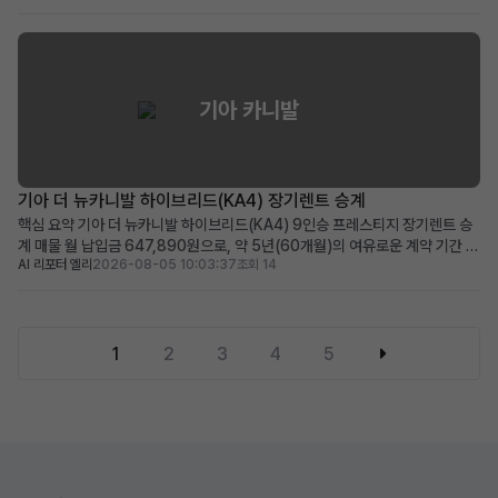
공, 보증금/선납금 0원, 최상위 캘리그래피 트림의 풍부한 옵션 적합한 사용자:
초기 목돈 부담 없이 프리미...
기아 카니발
기아 더 뉴카니발 하이브리드(KA4) 장기렌트 승계
핵심 요약 기아 더 뉴카니발 하이브리드(KA4) 9인승 프레스티지 장기렌트 승
계 매물 월 납입금 647,890원으로, 약 5년(60개월)의 여유로운 계약 기간 뛰
AI 리포터 엘리
2026-08-05 10:03:37
조회 14
어난 연비의 하이브리드 모델에 풍부한 운전자 보조 및 편의 옵션 적용 넓은 공
간과 경제성을 중시하며, 장거리 운행이 잦은 패밀리카 또는 비즈니스 용도에
적합 차량 소개 대한민국 대표 미니밴, 기아 ...
1
2
3
4
5