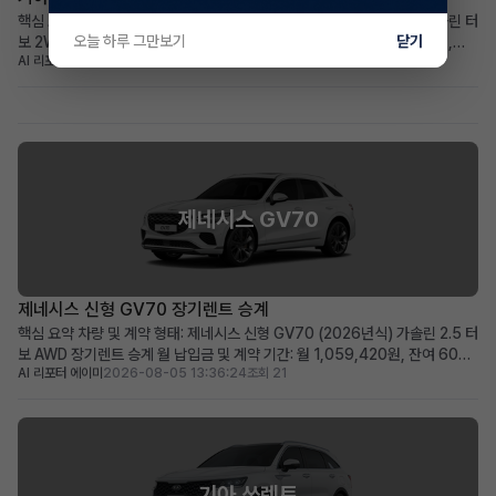
핵심 요약 차량+계약형태: 신차급 기아 더 뉴셀토스 (2026년식) 1.6 가솔린 터
오늘 하루 그만보기
닫기
보 2WD 프레스티지, 장기렌트 승계 월납입금+계약기간: 월 439,030원,
AI 리포터 엘리
2026-08-05 14:20:23
조회 17
2030년 12월까지 (총 60개월) 가장 두드러진 메리트: 주행거리 258km의 거
의 새 차, 풍부한 풀옵션 구성 적합한 사용자상: 초기 비용 부담 없이 최신 사양
의 소형 SUV를 원하는 실용적...
제네시스 GV70
제네시스 신형 GV70 장기렌트 승계
핵심 요약 차량 및 계약 형태: 제네시스 신형 GV70 (2026년식) 가솔린 2.5 터
보 AWD 장기렌트 승계 월 납입금 및 계약 기간: 월 1,059,420원, 잔여 60개
AI 리포터 에이미
2026-08-05 13:36:24
조회 21
월 (2031년 06월 만기) 가장 두드러진 메리트: 신차급의 860km 짧은 주행거
리와 풍부한 고급 옵션 구성 적합한 사용자상: 빠른 출고를 원하며, 프리미엄
SUV의 고급 옵션과 ...
기아 쏘렌토