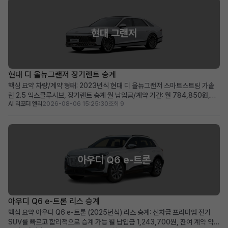
현대 그랜저
현대 디 올뉴그랜저 장기렌트 승계
핵심 요약 차량/계약 형태: 2023년식 현대 디 올뉴그랜저 스마트스트림 가솔
린 2.5 익스클루시브, 장기렌트 승계 월 납입금/계약 기간: 월 784,850원,
AI 리포터 엘리
2026-08-06 15:25:30
조회 9
2028년 04월까지 유지되는 장기 계약 두드러진 메리트: 보증금·선납금 0원,
승계 지원금 50만원, 풍부한 프리미엄 옵션 탑재 적합한 사용자상: 초기 비용
부담 없이 최신형 그랜저를 즉시 운용하...
아우디 Q6 e-트론
아우디 Q6 e-트론 리스 승계
핵심 요약 아우디 Q6 e-트론 (2025년식) 리스 승계: 신차급 프리미엄 전기
SUV를 빠르고 합리적으로 승계 가능 월 납입금 1,243,700원, 잔여 계약 약