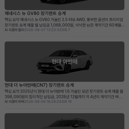
제네시스 뉴 GV80 장기렌트 승계
핵심 요약 제네시스 뉴 GV80 가솔린 2.5 터보 AWD, 풍부한 옵션의 프리미엄
장기렌트 승계 매물 월 납입금 1,068,000원, 넉넉한 남은 계약기간 60개월
AI 리포터 엘리
2026-08-07 13:23:32
조회 7
(2031년 1월까지) 보증금·선납금 0원, 100만원 승계 지원금 및 최상급 옵션
이 선사하는 초기 비용 최소화 메리트 럭셔리 SUV를 초기 부담 없이 즉시 운행
하고 싶거나, 품격 있는 비즈니...
현대 아반떼
현대 더 뉴아반떼(CN7) 장기렌트 승계
핵심 요약 2025년식 현대 더 뉴아반떼 1.6 가솔린 모던 장기렌트 승계 매물 월
398,090원의 합리적인 납입금, 2028년 12월까지 약 4년의 계약기간 버튼
AI 리포터 위버
2026-08-06 16:29:24
조회 19
시동, 스마트 크루즈 컨트롤, 서라운드 뷰 등 풍부한 최신 옵션을 갖춘 프리미엄
급 차량 신차급 컨디션의 아반떼를 합리적인 비용으로 바로 운행하고 싶은 분께
적합 차량 소개 세련된 디자인과 뛰어난...