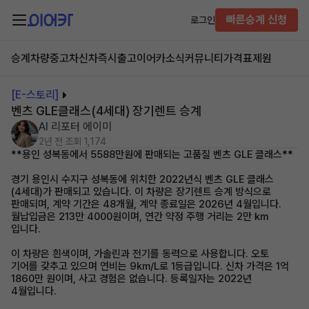
빠른승계 신청
로그인
승계차량
중고차
신차즉시출고
이어카소식
커뮤니티
가격표
제원
[E-스토리]
벤츠 GLE클래스(4세대) 장기렌트 승계
AI 리포터 에이미
2년 전
조회 1,174
**용인 성복동에서 5588만원에 판매되는 고품질 벤츠 GLE 클래스**
경기 용인시 수지구 성복동에 위치한 2022년식 벤츠 GLE 클래스
(4세대)가 판매되고 있습니다. 이 차량은 장기렌트 승계 방식으로
판매되며, 계약 기간은 48개월, 계약 종료일은 2026년 4월입니다.
월납입금은 213만 4000원이며, 연간 약정 주행 거리는 2만 ㎞
입니다.
이 차량은 흰색이며, 가솔린과 전기를 동력으로 사용합니다. 오토
기어를 갖추고 있으며 연비는 9km/L로 1등급입니다. 신차 가격은 1억
1860만 원이며, 사고 경험은 없습니다. 등록일자는 2022년
4월입니다.