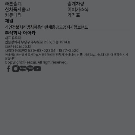
빠른승계
승계차량
신차즉시출고
이어카소식
커뮤니티
가격표
제원
개인정보처리방침
이용약관
채용공고
공지사항
브랜드
주식회사 이어카
대표 유우재
인천광역시 부평구 주부토로 236, D동 1514호
cs@eacar.co.kr
사업자 등록번호 539-88-02334 | 1877-2520
이어카는 통신판매 중개자로서 통신판매의 당사자가 아니며, 상품, 거래정보, 거래에 대하여 책임을 지지
않습니다.
Copyrightⓒ eacar. All right reserved.